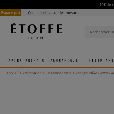
10€ de r
Espace pro
Conseils et calcul des mesures
Papier peint & Panoramique
Tissu ame
Accueil
>
Décoration
>
Passementerie
>
Frange effilé Gallery 