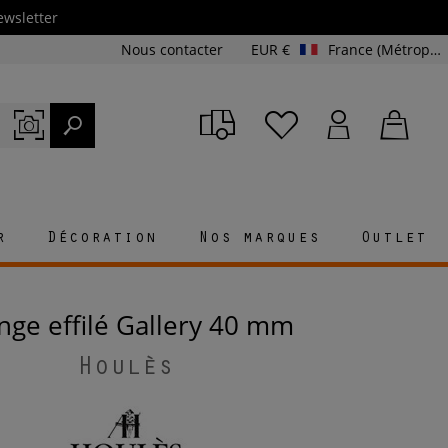
ewsletter
Nous contacter
EUR €
France (Métropolitaine et Corse)
r
Décoration
Nos marques
Outlet
ange effilé Gallery 40 mm
Houlès