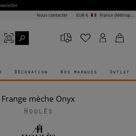
ewsletter
Nous contacter
EUR €
France (Métropolitaine et Corse)
r
Décoration
Nos marques
Outlet
Frange mèche Onyx
Houlès