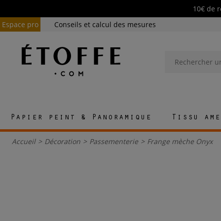
10€ de r
Espace pro
Conseils et calcul des mesures
Papier peint & Panoramique
Tissu ame
Accueil
>
Décoration
>
Passementerie
>
Frange mèche Onyx