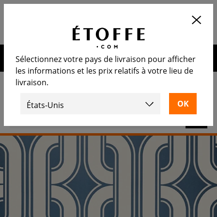
Application
OUVRIR
Calculez le nombre de rouleaux
nécessaire
10€ de remise sur votre prochaine commande en vous
Sélectionnez votre pays de livraison pour afficher
inscrivant à notre newsletter
les informations et les prix relatifs à votre lieu de
livraison.