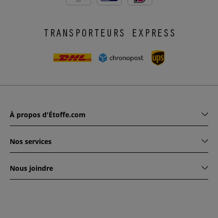
X3
TRANSPORTEURS EXPRESS
À propos d'Étoffe.com
Nos services
Nous joindre
www.etoffe.com - Copyright © 2026
Tous droits réservés
14
rue Hugede, 94340 JOINVILLE-LE-PONT, France