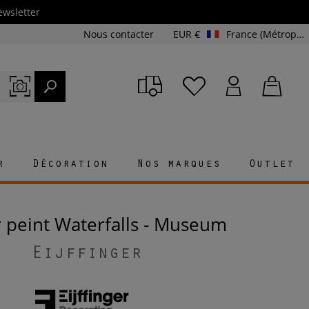
ewsletter
Nous contacter
EUR €
France (Métropolitaine et Corse)
r
Décoration
Nos marques
Outlet
r peint Waterfalls - Museum
Eijffinger