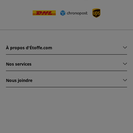
À propos d'Étoffe.com
Nos services
Nous joindre
www.etoffe.com - Copyright © 2026
Tous droits réservés
14
rue Hugede, 94340 JOINVILLE-LE-PONT, France
Ce site est protégé par reCAPTCHA. Les règles de
confidentialité et conditions d'utilisation de Google
s'appliquent.