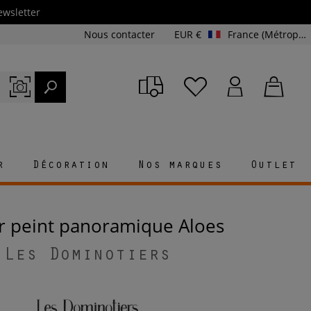
ewsletter
Nous contacter
EUR €
France (Métropolitaine et Corse)
r
Décoration
Nos marques
Outlet
er peint panoramique Aloes
Les Dominotiers