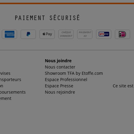
PAIEMENT SÉCURISÉ
CHÈQUE
PAIEMENT
VIREMENT
X3
Nous joindre
Nous contacter
evises
Showroom TFA by Etoffe.com
ansporteurs
Espace Professionnel
on
Espace Presse
Ce site es
mboursements
Nous rejoindre
ement