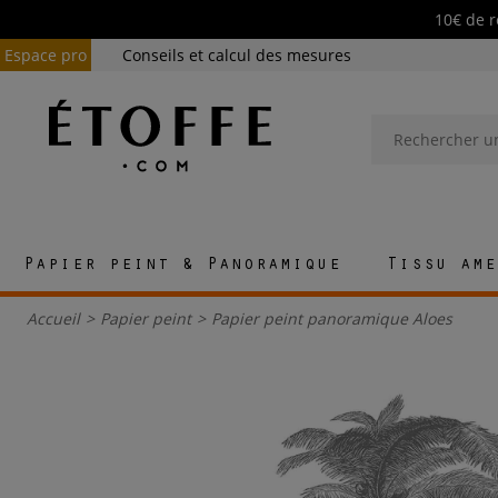
10€ de r
Espace pro
Conseils et calcul des mesures
Papier peint & Panoramique
Tissu ame
Accueil
>
Papier peint
>
Papier peint panoramique Aloes