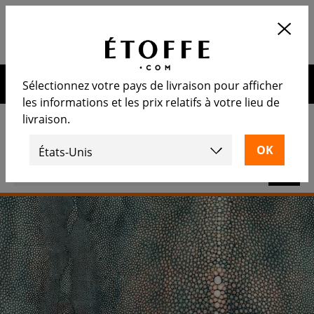
Application
OUVRIR
Calculez le nombre de rouleaux
nécessaire
10€ de remise sur votre prochaine commande en vous
Sélectionnez votre pays de livraison pour afficher
inscrivant à notre newsletter
les informations et les prix relatifs à votre lieu de
livraison.