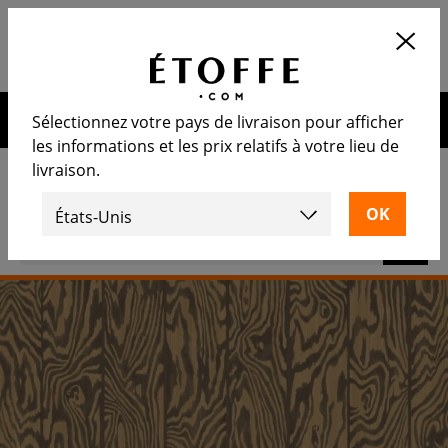
Application
OUVRIR
Calculez le nombre de rouleaux
nécessaire
10€ de remise sur votre prochaine commande en vous
Sélectionnez votre pays de livraison pour afficher
inscrivant à notre newsletter
les informations et les prix relatifs à votre lieu de
livraison.