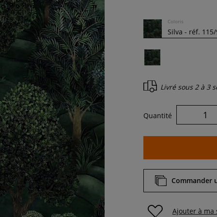
Coloris
Livré sous
2 à 3 
Quantité
Commander un
Ajouter à ma 