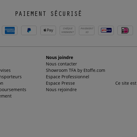
PAIEMENT SÉCURISÉ
CHÈQUE
PAIEMENT
VIREMENT
X3
Nous joindre
Nous contacter
evises
Showroom TFA by Etoffe.com
ansporteurs
Espace Professionnel
on
Espace Presse
Ce site es
mboursements
Nous rejoindre
ement