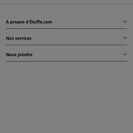
À propos d'Étoffe.com
Nos services
Nous joindre
www.etoffe.com - Copyright © 2026
Tous droits réservés
14
rue Hugede, 94340 JOINVILLE-LE-PONT, France
Ce site est protégé par reCAPTCHA. Les règles de
confidentialité et conditions d'utilisation de Google
s'appliquent.