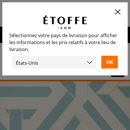
Application
OUVRIR
Calculez le nombre de rouleaux
nécessaire
10€ de remise sur votre prochaine commande en vous
Sélectionnez votre pays de livraison pour afficher
inscrivant à notre newsletter
les informations et les prix relatifs à votre lieu de
livraison.