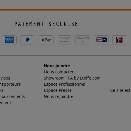
PAIEMENT SÉCURISÉ
CHÈQUE
PAIEMENT
VIREMENT
X3
Nous joindre
Nous contacter
evises
Showroom TFA by Etoffe.com
ansporteurs
Espace Professionnel
on
Espace Presse
Ce site es
mboursements
Nous rejoindre
ement