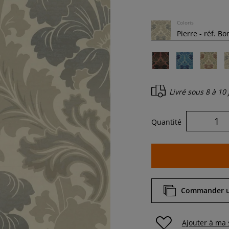
Coloris
Livré sous
8 à 10
Quantité
Commander un
Ajouter à ma 