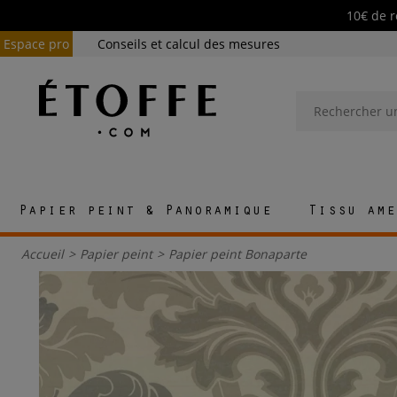
10€ de r
Espace pro
Conseils et calcul des mesures
Papier peint & Panoramique
Tissu ame
Accueil
>
Papier peint
>
Papier peint Bonaparte