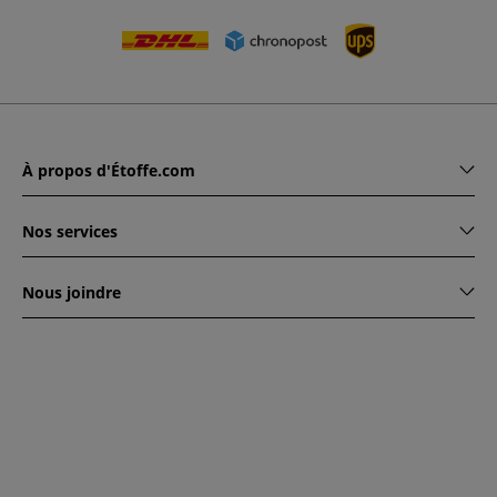
À propos d'Étoffe.com
Nos services
Nous joindre
www.etoffe.com - Copyright © 2026
Tous droits réservés
14
rue Hugede, 94340 JOINVILLE-LE-PONT, France
Ce site est protégé par reCAPTCHA. Les règles de
confidentialité et conditions d'utilisation de Google
s'appliquent.