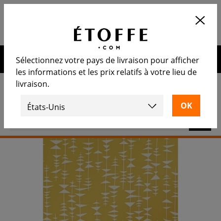
Application
OUVRIR
Calculez le nombre de rouleaux
nécessaire
10€ de remise sur votre prochaine commande en vous
Sélectionnez votre pays de livraison pour afficher
inscrivant à notre newsletter
les informations et les prix relatifs à votre lieu de
livraison.