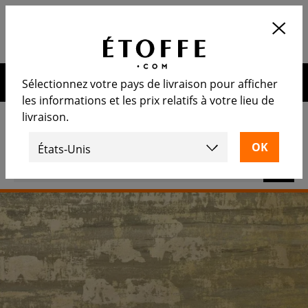
Application
OUVRIR
Calculez le nombre de rouleaux
nécessaire
10€ de remise sur votre prochaine commande en vous
Sélectionnez votre pays de livraison pour afficher
inscrivant à notre newsletter
les informations et les prix relatifs à votre lieu de
livraison.