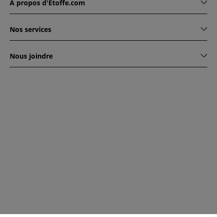
À propos d'Étoffe.com
Nos services
Nous joindre
www.etoffe.com - Copyright © 2026
Tous droits réservés
14
rue Hugede, 94340 JOINVILLE-LE-PONT, France
Ce site est protégé par reCAPTCHA. Les règles de
confidentialité et conditions d'utilisation de Google
s'appliquent.