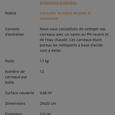
protectrice Ecoprotec
.
Notice
Consulter la notice de pose et
traitement
Conseils
Nous vous conseillons de nettoyer vos
d'entretien
carreaux avec un savon au PH neutre et
de l'eau chaude. Ces carreaux étant
poreux les nettoyants à base d'acide
sont à éviter.
Poids
17
kg
Nombre de
12
carreaux par
boîte
Surface couverte
0,48
m²
Dimensions
20
x
20
cm
Épaisseur
1,6
cm