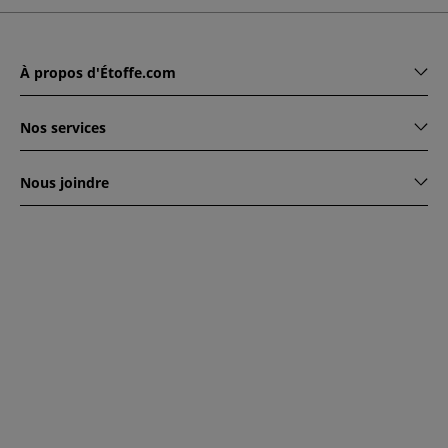
À propos d'Étoffe.com
Nos services
Nous joindre
www.etoffe.com - Copyright © 2026
Tous droits réservés
14
rue Hugede, 94340 JOINVILLE-LE-PONT, France
Ce site est protégé par reCAPTCHA. Les règles de
confidentialité et conditions d'utilisation de Google
s'appliquent.