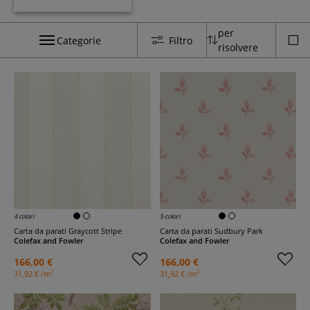
per
Categorie
Filtro
risolvere
4 colori
5 colori
Carta da parati Graycott Stripe
Carta da parati Sudbury Park
Colefax and Fowler
Colefax and Fowler
166,00 €
166,00 €
2
2
31,92 € /m
31,92 € /m