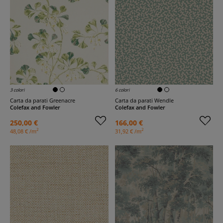
3 colori
6 colori
Carta da parati Greenacre
Carta da parati Wendle
Colefax and Fowler
Colefax and Fowler
250,00 €
166,00 €
2
2
48,08 € /m
31,92 € /m