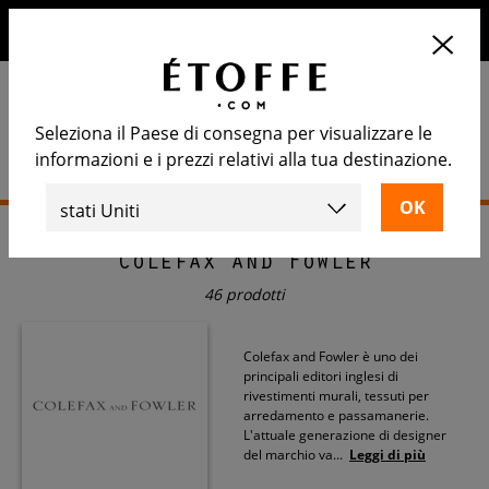
10€ di sconto sul prossimo ordine iscrivendosi alla nostra
newsletter
Seleziona il Paese di consegna per visualizzare le
informazioni e i prezzi relativi alla tua destinazione.
Home
>
Colefax and Fowler
Colefax and Fowler
46 prodotti
Colefax and Fowler è uno dei
principali editori inglesi di
rivestimenti murali, tessuti per
arredamento e passamanerie.
L'attuale generazione di designer
del marchio va
...
Leggi di più