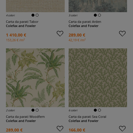
4 colori
3 colori
Carta da parati Tabor
Carta da parati Arden
Colefax and Fowler
Colefax and Fowler
1 410,00 €
289,00 €
2
2
153,26 € /m
42,19 € /m
2 colori
6 colori
Carta da parati Woodfern
Carta da parati Sea Coral
Colefax and Fowler
Colefax and Fowler
289,00 €
166,00 €