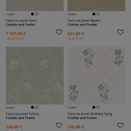
2 colori
3 colori
Carta da parati Astra
Carta da parati Basket
Colefax and Fowler
Colefax and Fowler
1 147,00 €
621,00 €
2
2
124,67 € /m
92,47 € /m
6 colori
5 colori
Carta da parati Felicity
Carta da parati Berkeley Sprig
Colefax and Fowler
Colefax and Fowler
166,00 €
166,00 €
2
2