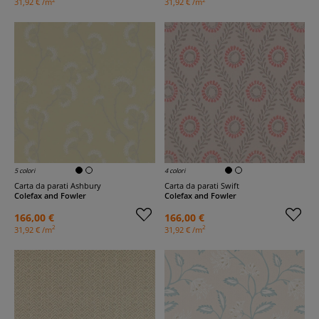
31,92 € /m
31,92 € /m
5 colori
4 colori
Carta da parati Ashbury
Carta da parati Swift
Colefax and Fowler
Colefax and Fowler
166,00 €
166,00 €
2
2
31,92 € /m
31,92 € /m