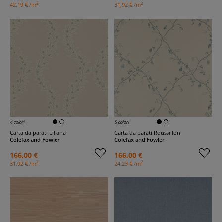
2
2
42,19 € /m
31,92 € /m
4 colori
5 colori
Carta da parati Liliana
Carta da parati Roussillon
Colefax and Fowler
Colefax and Fowler
166,00 €
166,00 €
2
2
31,92 € /m
24,23 € /m