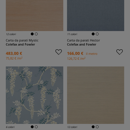
12 colori
11 colori
Carta da parati Mystic
Carta da parati Hector
Colefax and Fowler
Colefax and Fowler
483,00 €
166,00 €
il metro
2
2
75,82 € /m
126,72 € /m
6 colori
12 colori