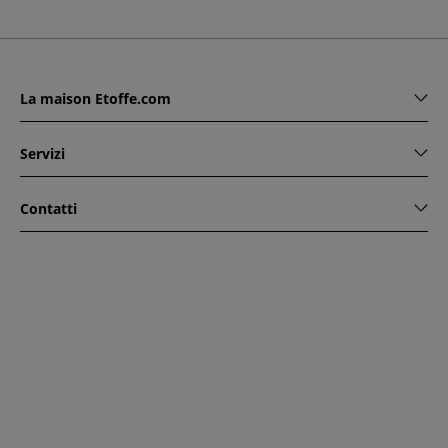
La maison Etoffe.com
Servizi
Contatti
www.etoffe.com - Copyright © 2026
Tutti i diritti riservati
14
rue Hugede, 94340 JOINVILLE-LE-PONT, France
Questo sito è protetto da reCAPTCHA. Si applicano le regole
di riservatezza e le condizioni di utilizzo di Google.