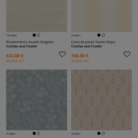
10 colori
6 colori
Rivestimento murale Seagrass
Carta da parati Hume Stripe
Colefax and Fowler
Colefax and Fowler
632,00 €
166,00 €
2
2
94,10 € /m
31,92 € /m
5 colori
5 colori