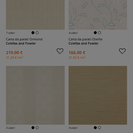
7 colori
4 colori
Carta da parati Ormond
Carta da parati Oterlie
Colefax and Fowler
Colefax and Fowler
219,00 €
166,00 €
2
2
31,29 € /m
31,92 € /m
5 colori
9 colori