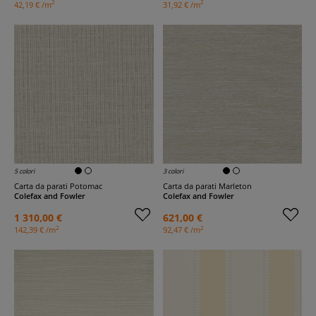
2
2
42,19 € /m
31,92 € /m
5 colori
3 colori
Carta da parati Potomac
Carta da parati Marleton
Colefax and Fowler
Colefax and Fowler
1 310,00 €
621,00 €
2
2
142,39 € /m
92,47 € /m