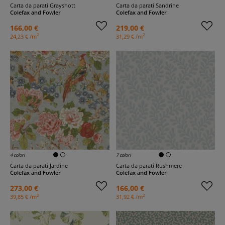
Carta da parati Grayshott
Carta da parati Sandrine
Colefax and Fowler
Colefax and Fowler
166,00 €
219,00 €
2
2
24,23 € /m
31,29 € /m
4 colori
7 colori
Carta da parati Jardine
Carta da parati Rushmere
Colefax and Fowler
Colefax and Fowler
273,00 €
166,00 €
2
2
39,85 € /m
31,92 € /m