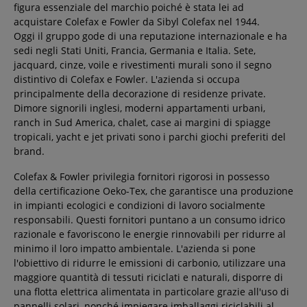
figura essenziale del marchio poiché è stata lei ad
acquistare Colefax e Fowler da Sibyl Colefax nel 1944.
Oggi il gruppo gode di una reputazione internazionale e ha
sedi negli Stati Uniti, Francia, Germania e Italia. Sete,
jacquard, cinze, voile e rivestimenti murali sono il segno
distintivo di Colefax e Fowler. L'azienda si occupa
principalmente della decorazione di residenze private.
Dimore signorili inglesi, moderni appartamenti urbani,
ranch in Sud America, chalet, case ai margini di spiagge
tropicali, yacht e jet privati sono i parchi giochi preferiti del
brand.
Colefax & Fowler privilegia fornitori rigorosi in possesso
della certificazione Oeko-Tex, che garantisce una produzione
in impianti ecologici e condizioni di lavoro socialmente
responsabili. Questi fornitori puntano a un consumo idrico
razionale e favoriscono le energie rinnovabili per ridurre al
minimo il loro impatto ambientale. L'azienda si pone
l'obiettivo di ridurre le emissioni di carbonio, utilizzare una
maggiore quantità di tessuti riciclati e naturali, disporre di
una flotta elettrica alimentata in particolare grazie all'uso di
pannelli solari, nonché impiegare imballaggi riciclabili al