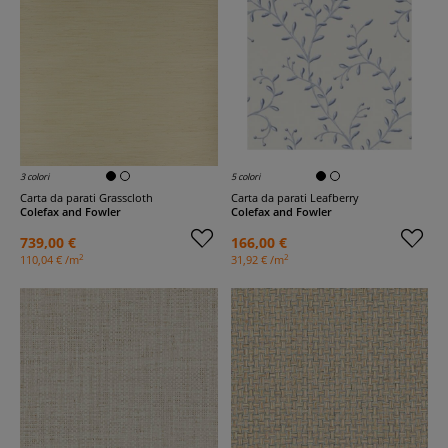
3 colori
5 colori
Carta da parati Grasscloth
Carta da parati Leafberry
Colefax and Fowler
Colefax and Fowler
739,00 €
166,00 €
2
2
110,04 € /m
31,92 € /m