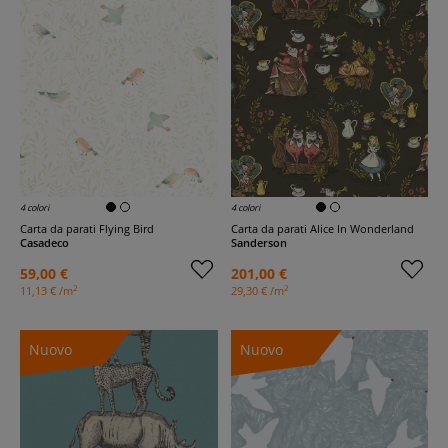
4 colori
4 colori
Carta da parati Flying Bird
Carta da parati Alice In Wonderland
Casadeco
Sanderson
59,00 €
201,00 €
2
2
11,13 € /m
29,30 € /m
Nuovo
Nuovo