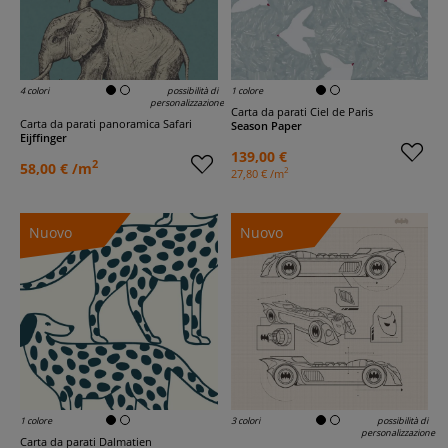
4 colori
possibilità di
1 colore
personalizzazione
Carta da parati Ciel de Paris
Carta da parati panoramica Safari
Season Paper
Eijffinger
139,00 €
2
58,00 € /m
2
27,80 € /m
Nuovo
Nuovo
1 colore
3 colori
possibilità di
personalizzazione
Carta da parati Dalmatien