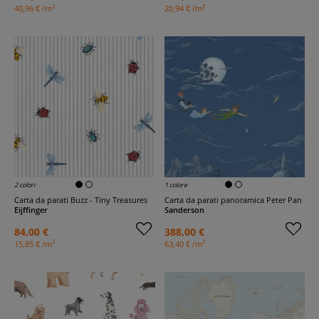
2
2
40,96 € /m
20,94 € /m
2 colori
1 colore
Carta da parati Buzz - Tiny Treasures
Carta da parati panoramica Peter Pan
Eijffinger
Sanderson
84,00 €
388,00 €
2
2
15,85 € /m
63,40 € /m