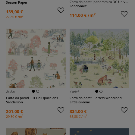
Carta da parati panoramica DC Universe 508
Season Paper
Londonart
139,00 €
2
114,00 € /m
2
27,80 € /m
2 colori
4 colori
Carta da parati 101 DalOpacoians
Carta da parati Potters Woodland
Sanderson
Little Greene
201,00 €
334,00 €
2
2
29,30 € /m
65,88 € /m