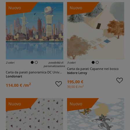
Nuovo
Nuovo
2 colori
possibilità di
3 colori
personalizzazione
Carta da parati Capanne nel bosco
Carta da parati panoramica DC Universe 517
Isidore Leroy
Londonart
195,00 €
2
114,00 € /m
2
39,00 € /m
Nuovo
Nuovo