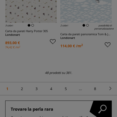
3 colori
2 colori
possibilità di
personalizzazione
Carta da parati Harry Potter 305
Carta da parati panoramica Tom & Jerry 101
Londonart
Londonart
893,00 €
2
114,00 € /m
2
74,42 € /m
48 prodotti su 381.
1
2
3
4
5
...
8
Trovare la perla rara