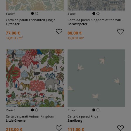
6 colori
5 colori
Carta da parati Enchanted Jungle
Carta da parati Kingdom of the Willow
Eijffinger
Borastapeter
77,00 €
80,00 €
2
2
14,81 € /m
15,09 € /m
7 colori
3 colori
Carta da parati Animal Kingdom
Carta da parati Frida
Little Greene
Sandberg
213,00 €
111,00 €