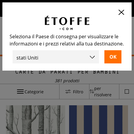
10€ di sconto sul prossimo ordine iscrivendosi alla nostra
newsletter
Seleziona il Paese di consegna per visualizzare le
informazioni e i prezzi relativi alla tua destinazione.
Home
>
Carta da parati
>
Carte da parati per bambini
Carte da parati per bambini
381 prodotti
per
Categorie
Filtro
risolvere