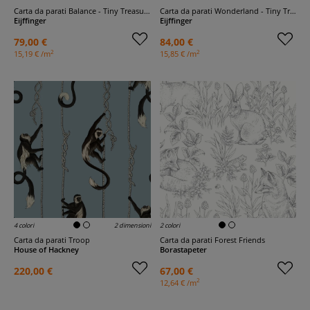
Carta da parati Balance - Tiny Treasures
Carta da parati Wonderland - Tiny Treasures
Eijffinger
Eijffinger
79,00 €
84,00 €
2
2
15,19 € /m
15,85 € /m
4 colori
2 dimensioni
2 colori
Carta da parati Troop
Carta da parati Forest Friends
House of Hackney
Borastapeter
220,00 €
67,00 €
2
12,64 € /m