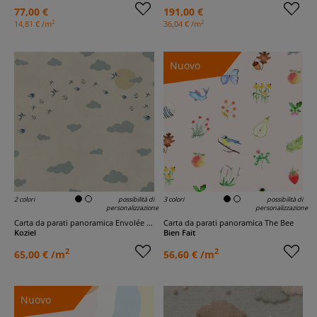
77,00 €
191,00 €
2
2
14,81 € /m
36,04 € /m
Nuovo
2 colori
possibilità di
3 colori
possibilità di
personalizzazione
personalizzazione
Carta da parati panoramica Envolée lyrique
Carta da parati panoramica The Bee
Koziel
Bien Fait
2
2
65,00 € /m
56,60 € /m
Nuovo