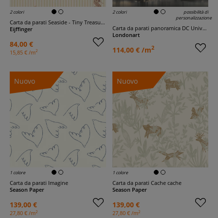
2 colori
2 colori
possibilità di
personalizzazione
Carta da parati Seaside - Tiny Treasures
Carta da parati panoramica DC Universe 501
Eijffinger
Londonart
84,00 €
2
114,00 € /m
2
15,85 € /m
Nuovo
Nuovo
1 colore
1 colore
Carta da parati Imagine
Carta da parati Cache cache
Season Paper
Season Paper
139,00 €
139,00 €
2
2
27,80 € /m
27,80 € /m