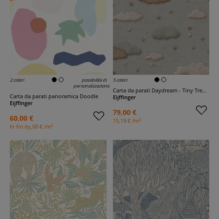
2 colori
possibilità di
5 colori
personalizzazione
Carta da parati Daydream - Tiny Treasures
Carta da parati panoramica Doodle
Eijffinger
Eijffinger
79,00 €
60,00 €
2
15,19 € /m
2
In fin ity,00 € /m