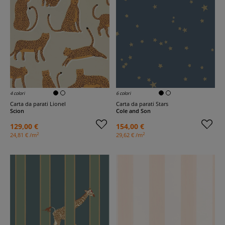
4 colori
6 colori
Carta da parati Lionel
Carta da parati Stars
Scion
Cole and Son
129,00 €
154,00 €
2
2
24,81 € /m
29,62 € /m