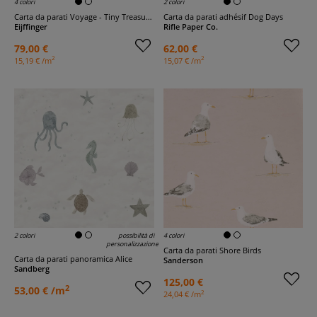
4 colori
2 colori
Carta da parati Voyage - Tiny Treasures
Carta da parati adhésif Dog Days
Eijffinger
Rifle Paper Co.
79,00 €
62,00 €
2
2
15,19 € /m
15,07 € /m
2 colori
possibilità di
4 colori
personalizzazione
Carta da parati Shore Birds
Carta da parati panoramica Alice
Sanderson
Sandberg
125,00 €
2
53,00 € /m
2
24,04 € /m