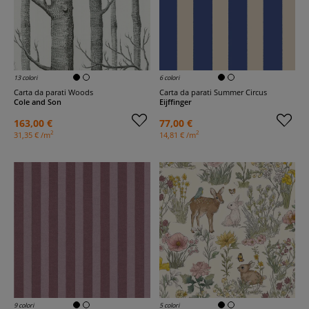
13 colori
6 colori
Carta da parati Woods
Carta da parati Summer Circus
Cole and Son
Eijffinger
163,00 €
77,00 €
2
2
31,35 € /m
14,81 € /m
9 colori
5 colori