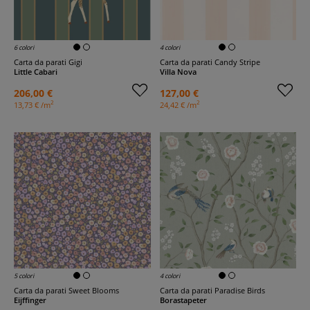
6 colori
4 colori
Carta da parati Gigi
Carta da parati Candy Stripe
Little Cabari
Villa Nova
206,00 €
127,00 €
2
2
13,73 € /m
24,42 € /m
5 colori
4 colori
Carta da parati Sweet Blooms
Carta da parati Paradise Birds
Eijffinger
Borastapeter