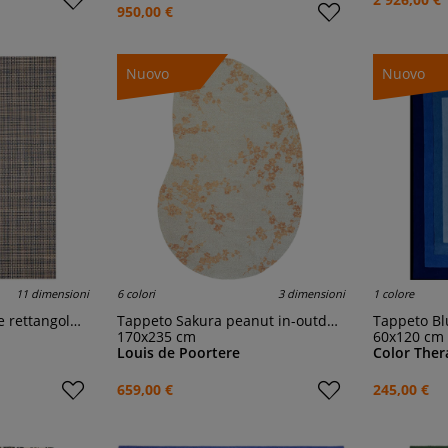
950,00 €
Nuovo
Nuovo
11 dimensioni
6 colori
3 dimensioni
1 colore
lare In-outdoor
Tappeto Sakura peanut in-outdoor
Tappeto B
170x235 cm
60x120 cm
Louis de Poortere
Color Ther
659,00 €
245,00 €