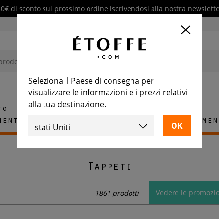
10€ di sconto sul prossimo ordine iscrivendosi alla nostra newslette
Seleziona il Paese di consegna per
visualizzare le informazioni e i prezzi relativi
alla tua destinazione.
to
mento
Tappeti
Piastrelle
Arredamen
Tappeti
Vedere le promozio
1861 prodotti