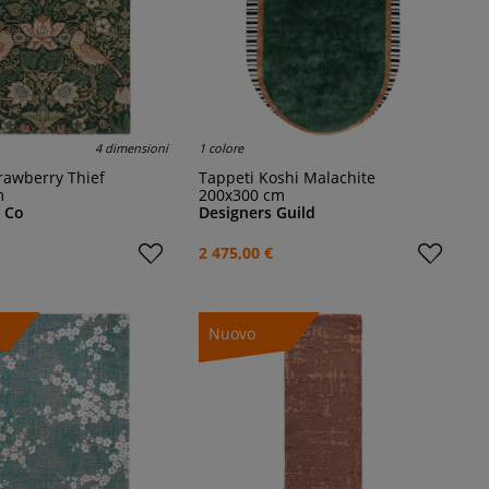
4 dimensioni
1 colore
trawberry Thief
Tappeti Koshi Malachite
m
200x300 cm
 Co
Designers Guild
2 475,00 €
Nuovo