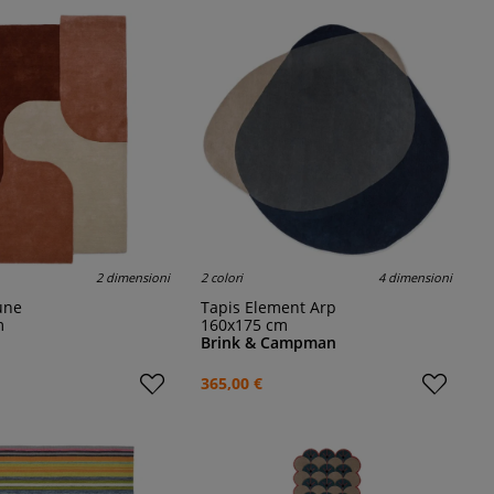
2 dimensioni
2 colori
4 dimensioni
une
Tapis Element Arp
m
160x175 cm
Brink & Campman
365,00 €