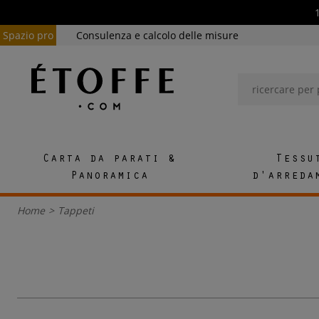
Spazio pro
Consulenza e calcolo delle misure
Carta da parati &
Tessu
Panoramica
d'arreda
Home
>
Tappeti