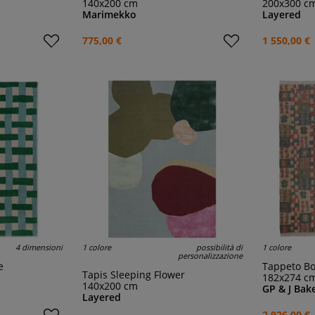
140x200 cm
200x300 c
Marimekko
Layered
775,00 €
1 550,00 €
4 dimensioni
1 colore
possibilità di
1 colore
personalizzazione
e
Tappeto B
Tapis Sleeping Flower
182x274 c
140x200 cm
GP & J Bak
Layered
2 926,00 €