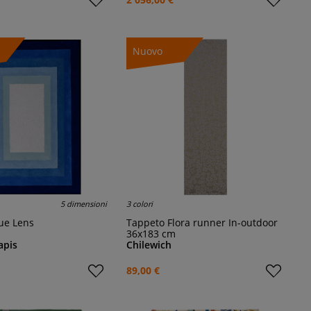
Nuovo
5 dimensioni
3 colori
lue Lens
Tappeto Flora runner In-outdoor
36x183 cm
apis
Chilewich
89,00 €