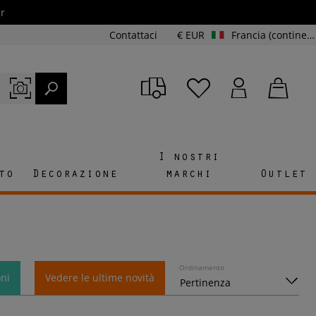
r
Contattaci
€ EUR
Francia (continente e Corsica)
I nostri
to
Decorazione
marchi
Outlet
Ordinamento
ni
Vedere le ultime novità