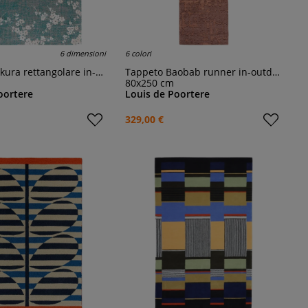
6 dimensioni
6 colori
ra rettangolare in-outdoor
Tappeto Baobab runner in-outdoor
80x250 cm
oortere
Louis de Poortere
329,00 €