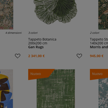
4 dimensioni
3 colori
2 colori
Tappeto Botanica
Tappeto S
200x200 cm
140x200 c
Gan Rugs
Morris and
2 341,00 €
945,00 €
Nuovo
Nuovo