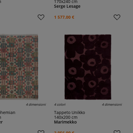
m
170x240 cm
Serge Lesage
1 577,00 €
4 dimensioni
4 colori
4 dimensioni
ohemian
Tappeto Unikko
m
140x200 cm
er
Marimekko
2 056,00 €