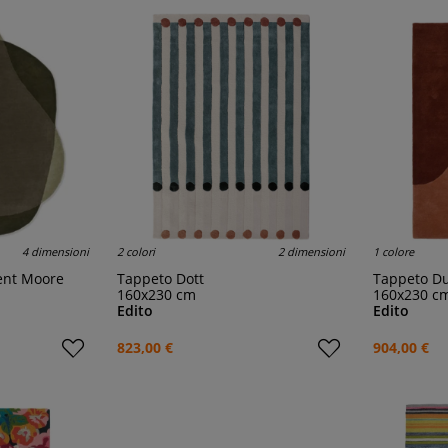
4 dimensioni
2 colori
2 dimensioni
1 colore
ent Moore
Tappeto Dott
Tappeto D
160x230 cm
160x230 c
Edito
Edito
823,00 €
904,00 €