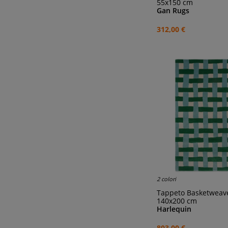
55x150 cm
Gan Rugs
312,00 €
2 colori
Tappeto Basketweav
140x200 cm
Harlequin
803,00 €