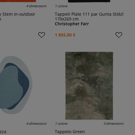
4 dimensioni
1 colore
py Stem in-outdoor
Tappeti Plate 111 par Gunta Stölzl
m
170x269 cm
Christopher Farr
1 855,00 €
4 dimensioni
1 colore
3 dimensioni
ozza
Tappeto Green