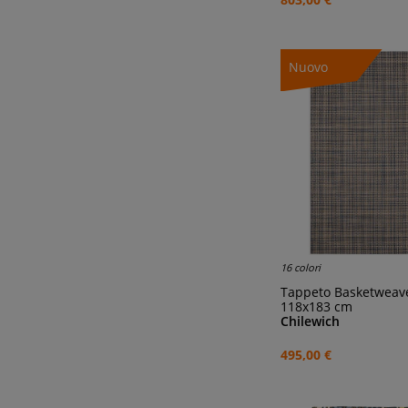
Nuovo
16 colori
Tappeto Basketweave rettango
118x183 cm
Chilewich
495,00 €