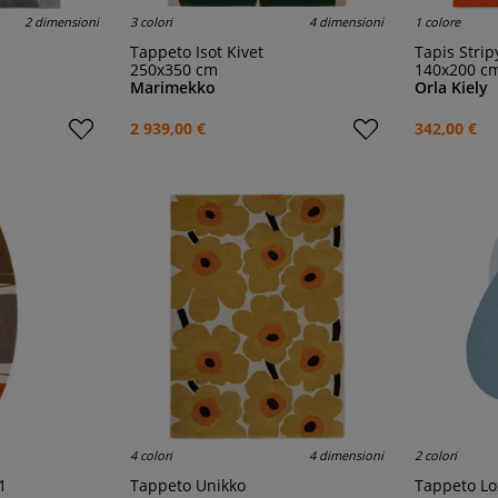
2 dimensioni
3 colori
4 dimensioni
1 colore
Tappeto Isot Kivet
Tapis Stri
250x350 cm
140x200 c
Marimekko
Orla Kiely
2 939,00 €
342,00 €
4 colori
4 dimensioni
2 colori
1
Tappeto Unikko
Tappeto L