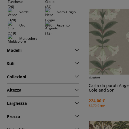
Verde
Nero-Grigio
Oro
Argento
Multicolore
Modelli
Stili
Collezioni
4 colori
Carta da parati Ang
Cole and Son
Altezza
224,00 €
Larghezza
2
32,70 € /m
Prezzo