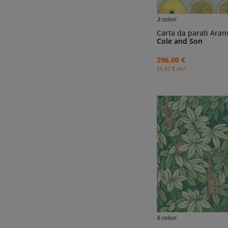
3 colori
Carta da parati Aran
Cole and Son
296,00 €
2
56,92 € /m
6 colori