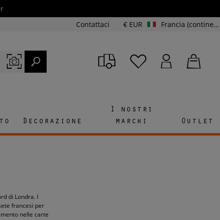
r
Contattaci
€ EUR
Francia (continente e Corsica)
I nostri
to
Decorazione
marchi
Outlet
rd di Londra. I
sete francesi per
erimento nelle carte