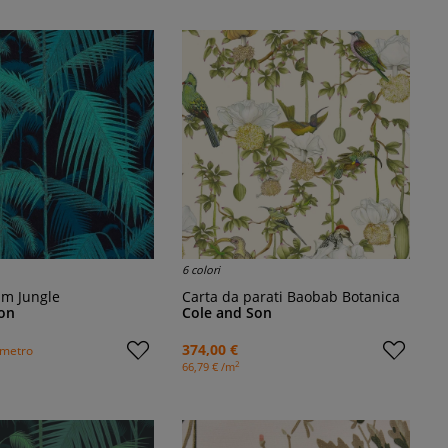
6 colori
lm Jungle
Carta da parati Baobab Botanica
on
Cole and Son
374,00 €
l metro
2
66,79 € /m