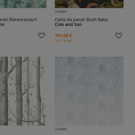
5 colori
arati Florencecourt
Carta da parati Bush Baby
on
Cole and Son
191,00 €
2
36,73 € /m
2 colori