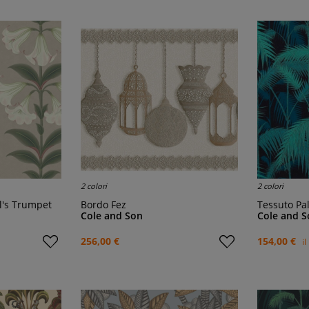
2 colori
2 colori
el's Trumpet
Bordo Fez
Tessuto Pa
Cole and Son
Cole and S
256,00 €
154,00 €
i