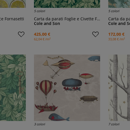
5 colori
5 colori
ce Fornasetti
Carta da parati Foglie e Civette Fornasetti
Carta da p
Cole and Son
Cole and S
425,00 €
172,00 €
2
2
62,04 € /m
33,08 € /m
3 colori
7 colori