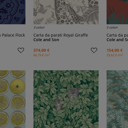
3 colori
5 colori
n Palace Flock
Carta da parati Royal Giraffe
Carta da 
Cole and Son
Cole and S
374,00 €
154,00 €
2
2
66,79 € /m
29,62 € /m