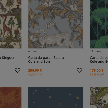
6 colori
11 colori
ika Kingdom
Carta da parati Satara
Carta da p
Cole and Son
Cole and S
256,00 €
175,00 €
2
2
49,23 € /m
33,65 € /m