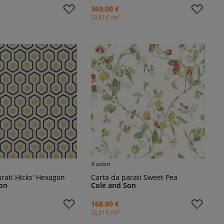
369,00 €
2
53,87 € /m
6 colori
arati Hicks' Hexagon
Carta da parati Sweet Pea
on
Cole and Son
168,00 €
2
32,31 € /m