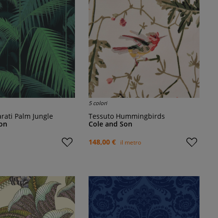
5 colori
arati Palm Jungle
Tessuto Hummingbirds
on
Cole and Son
148,00 €
il metro