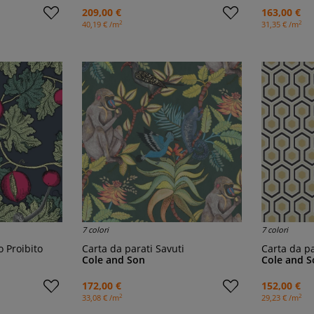
209,00 €
163,00 €
2
2
40,19 € /m
31,35 € /m
7 colori
7 colori
o Proibito
Carta da parati Savuti
Carta da p
Cole and Son
Cole and S
172,00 €
152,00 €
2
2
33,08 € /m
29,23 € /m