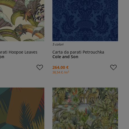
5 colori
parati Hoopoe Leaves
Carta da parati Petrouchka
on
Cole and Son
264,00 €
2
38,54 € /m