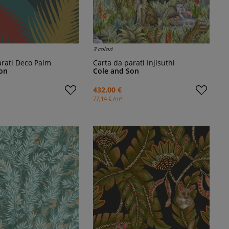
3 colori
parati Deco Palm
Carta da parati Injisuthi
on
Cole and Son
432,00 €
2
77,14 € /m