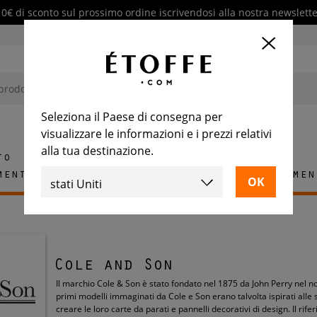
10€ di sconto sul prossimo ordine iscrivendosi alla nostra newslette
Seleziona il Paese di consegna per
visualizzare le informazioni e i prezzi relativi
alla tua destinazione.
to
mento
Tappeti
Piastrelle
Arredamen
Cole and Son
Il marchio Cole & Son è stato fondato nel 1875 da John Perry nel no
primi modelli immaginati da Cole e Son erano talvolta ispirati alle 
creare le loro carte da parati e pannelli decorativi di design. Il rif