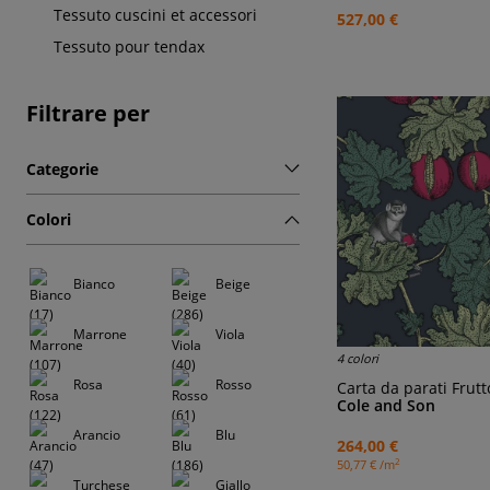
Tessuto cuscini et accessori
527,00 €
Tessuto pour tendax
Filtrare per
Categorie
Colori
Bianco
Beige
Marrone
Viola
4 colori
Rosa
Rosso
Carta da parati Frutt
Cole and Son
Arancio
Blu
264,00 €
2
50,77 € /m
Turchese
Giallo