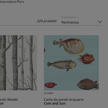
ista italiano Piero
Ordinamento
324 prodotti
5 colori
parati Woods
Carta da parati Acquario
on
Cole and Son