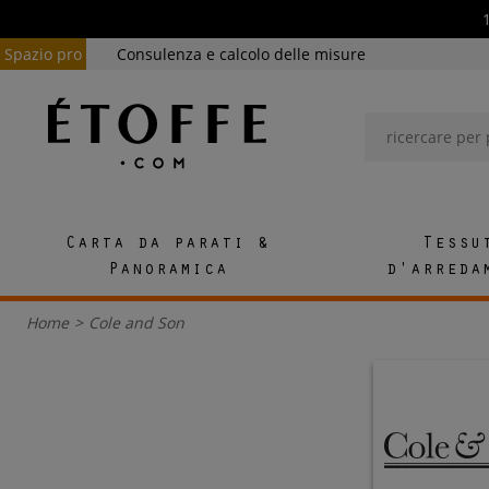
Spazio pro
Consulenza e calcolo delle misure
Carta da parati &
Tessu
Panoramica
d'arreda
Home
>
Cole and Son