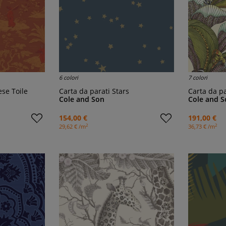
6 colori
7 colori
ese Toile
Carta da parati Stars
Carta da 
Cole and Son
Cole and S
154,00 €
191,00 €
2
2
29,62 € /m
36,73 € /m