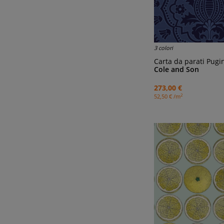
3 colori
Carta da parati Pugi
Cole and Son
273,00 €
2
52,50 € /m