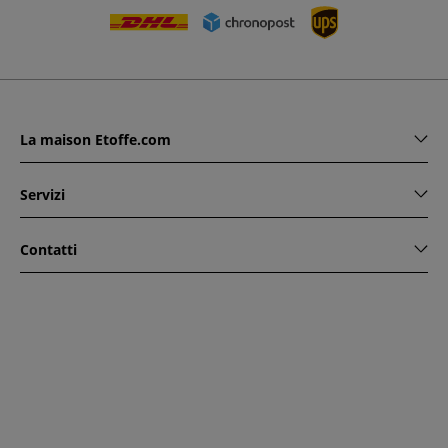
La maison Etoffe.com
Servizi
Contatti
www.etoffe.com - Copyright © 2026
Tutti i diritti riservati
14
rue Hugede, 94340 JOINVILLE-LE-PONT, France
Questo sito è protetto da reCAPTCHA. Si applicano le regole
di riservatezza e le condizioni di utilizzo di Google.