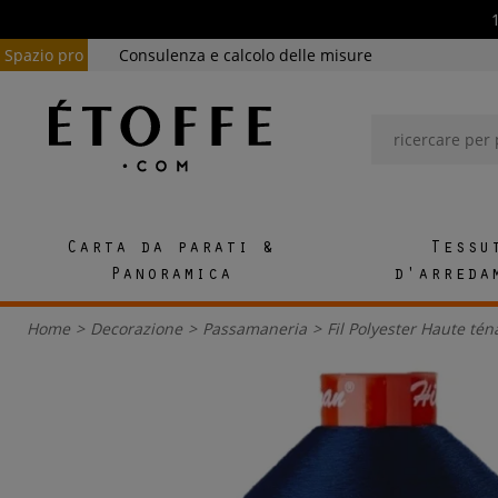
Spazio pro
Consulenza e calcolo delle misure
Carta da parati &
Tessu
Panoramica
d'arreda
Home
>
Decorazione
>
Passamaneria
>
Fil Polyester Haute tén