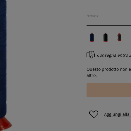
Formato
Consegna entro
3
Questo prodotto non es
altro.
Aggiungi alla