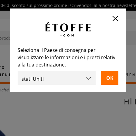
10€ di sconto sul prossimo ordine iscrivendosi alla nostra newslette
Seleziona il Paese di consegna per
visualizzare le informazioni e i prezzi relativi
alla tua destinazione.
to
mento
Tappeti
Piastrelle
Arredamen
acité
Fi