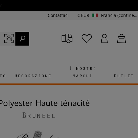
r
Contattaci
€ EUR
Francia (continente e Corsica)
I nostri
to
Decorazione
marchi
Outlet
l Polyester Haute ténacité
Bruneel