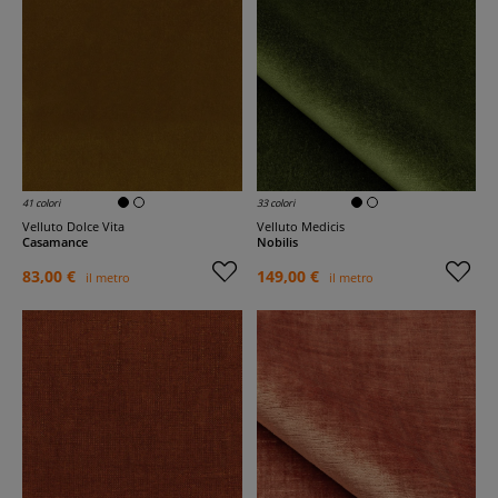
41 colori
33 colori
Velluto Dolce Vita
Velluto Medicis
Casamance
Nobilis
83,00 €
149,00 €
il metro
il metro