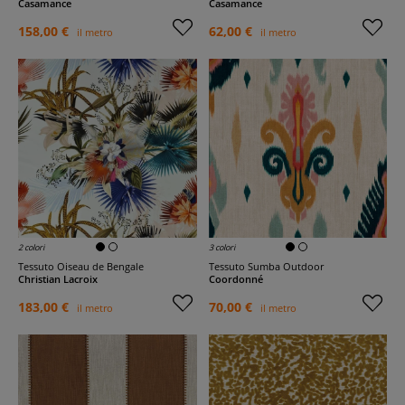
Casamance
Casamance
158,00 €
62,00 €
il metro
il metro
2 colori
3 colori
Tessuto Oiseau de Bengale
Tessuto Sumba Outdoor
Christian Lacroix
Coordonné
183,00 €
70,00 €
il metro
il metro