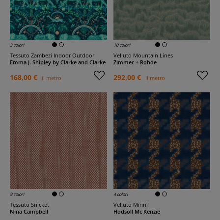
3 colori
10 colori
Tessuto Zambezi Indoor Outdoor
Velluto Mountain Lines
Emma J. Shipley by Clarke and Clarke
Zimmer + Rohde
168,00 €
292,00 €
il metro
il metro
9 colori
4 colori
Tessuto Snicket
Velluto Minni
Nina Campbell
Hodsoll Mc Kenzie