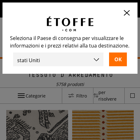
10€ di sconto sul prossimo ordine iscrivendosi alla nostra
newsletter
Seleziona il Paese di consegna per visualizzare le
informazioni e i prezzi relativi alla tua destinazione.
Home
>
Tessuto d'arredamento
Tessuto d'arredamento
5758 prodotti
per
Categorie
Filtro
risolvere