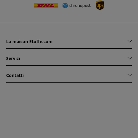
La maison Etoffe.com
Servizi
Contatti
www.etoffe.com - Copyright © 2026
Tutti i diritti riservati
14
rue Hugede, 94340 JOINVILLE-LE-PONT, France
Questo sito è protetto da reCAPTCHA. Si applicano le regole
di riservatezza e le condizioni di utilizzo di Google.