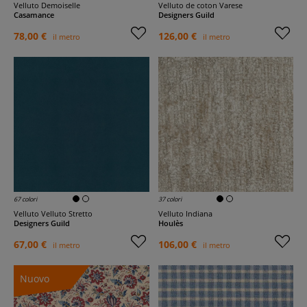
Velluto Demoiselle
Velluto de coton Varese
Casamance
Designers Guild
78,00 €
126,00 €
il metro
il metro
67 colori
37 colori
Velluto Velluto Stretto
Velluto Indiana
Designers Guild
Houlès
67,00 €
106,00 €
il metro
il metro
Nuovo