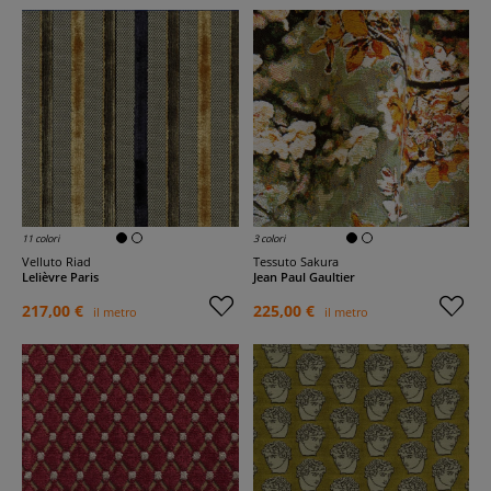
11 colori
3 colori
Velluto Riad
Tessuto Sakura
Lelièvre Paris
Jean Paul Gaultier
217,00 €
225,00 €
il metro
il metro