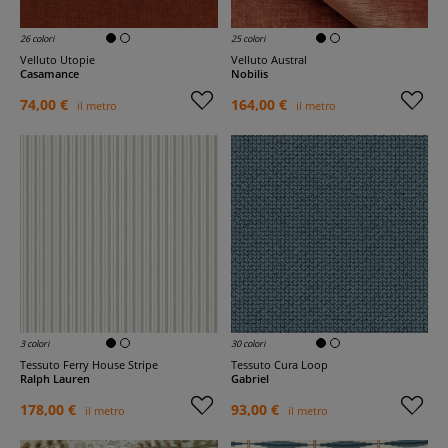
26 colori
25 colori
Velluto Utopie
Velluto Austral
Casamance
Nobilis
74,00 €
164,00 €
il metro
il metro
3 colori
30 colori
Tessuto Ferry House Stripe
Tessuto Cura Loop
Ralph Lauren
Gabriel
178,00 €
93,00 €
il metro
il metro