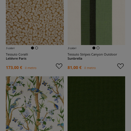
5 colori
3 colori
Tessuto Coralli
Tessuto Stripes Canyon Outdoor
Lelièvre Paris
Sunbrella
173,00 €
81,00 €
il metro
il metro