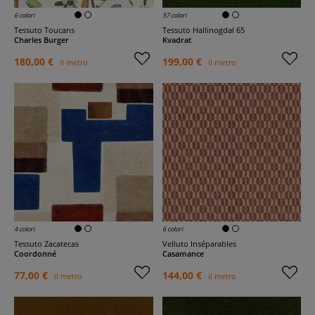
6 colori
57 colori
Tessuto Toucans
Tessuto Hallinogdal 65
Charles Burger
Kvadrat
180,00 €
199,00 €
il metro
il metro
4 colori
6 colori
Tessuto Zacatecas
Velluto Inséparables
Coordonné
Casamance
77,00 €
144,00 €
il metro
il metro