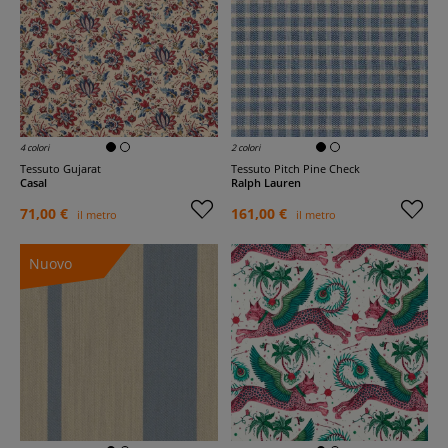
4 colori
2 colori
Tessuto Gujarat
Tessuto Pitch Pine Check
Casal
Ralph Lauren
71,00 €
161,00 €
il metro
il metro
Nuovo