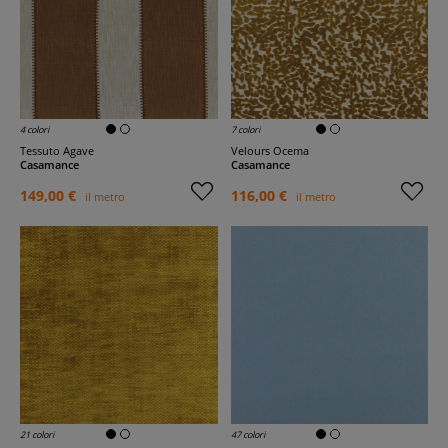
4 colori
7 colori
Tessuto Agave
Velours Ocema
Casamance
Casamance
149,00 €
116,00 €
il metro
il metro
21 colori
47 colori