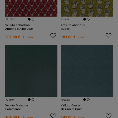
22 colori
5 colori
Velluto Cabochon
Tessuto Antinous
Antoine d'Albiousse
Rubelli
261,00 €
183,00 €
il metro
il metro
40 colori
49 colori
Velluto Minaude
Velluto Cassia
Casamance
Designers Guild
104,00 €
141,00 €
il metro
il metro