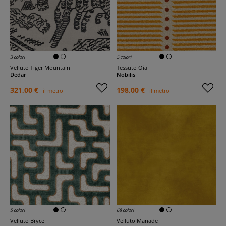
3 colori
5 colori
Velluto Tiger Mountain
Tessuto Oia
Dedar
Nobilis
321,00 €
198,00 €
il metro
il metro
5 colori
68 colori
Velluto Bryce
Velluto Manade