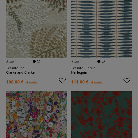
3 colori
4 colori
Tessuto Irio
Tessuto Cintilla
Clarke and Clarke
Harlequin
108,00 €
111,00 €
il metro
il metro