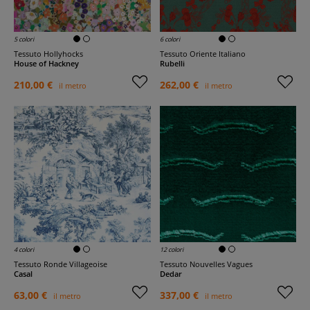
5 colori
6 colori
Tessuto Hollyhocks
Tessuto Oriente Italiano
House of Hackney
Rubelli
210,00 €
262,00 €
il metro
il metro
4 colori
12 colori
Tessuto Ronde Villageoise
Tessuto Nouvelles Vagues
Casal
Dedar
63,00 €
337,00 €
il metro
il metro