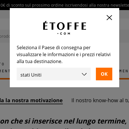
10€ di sconto sul prossimo ordine iscrivendosi alla nostra newslette
Seleziona il Paese di consegna per
visualizzare le informazioni e i prezzi relativi
alla tua destinazione.
to
mento
Tappeti
Piastrelle
Arredamen
da la nostra motivazione
Il nostro know-how al tu