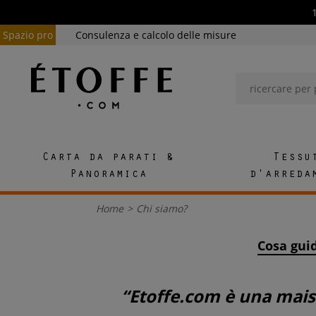
Spazio pro
Consulenza e calcolo delle misure
Carta da parati &
Tessu
Panoramica
d'arreda
Home
>
Chi siamo?
Cosa gui
“Etoffe.com è una maison che si inserisce nel lungo termine, nel bello che dura e che