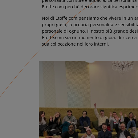
personalità con stile e audacia. La personalità 
Etoffe.com perché decorare significa esprimers
Noi di Etoffe.com pensiamo che vivere in un 
propri gusti, la propria personalità e sensibili
personale di ognuno. Il nostro più grande desi
Etoffe.com sia un momento di gioia: di ricerca 
sua collocazione nei loro interni.