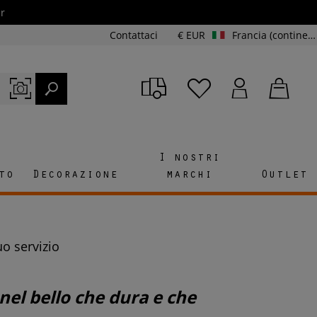
r
Contattaci
€ EUR
Francia (continente e Corsica)
I nostri
to
Decorazione
marchi
Outlet
o servizio