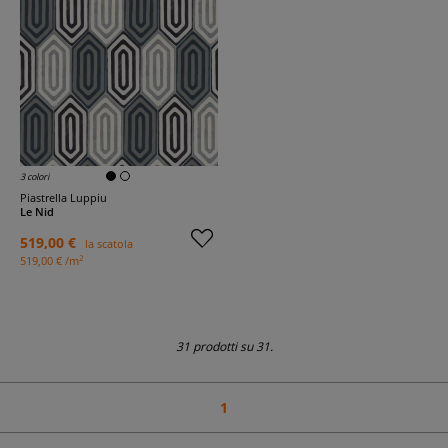
3 colori
Piastrella Luppiu
Le Nid
519,00 €
la scatola
2
519,00 € /m
31 prodotti su 31.
1