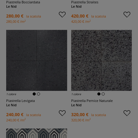
Piastrella Bocciardata
Piastrella Straites
Le Nid
Le Nid
280,00 €
420,00 €
la scatola
la scatola
2
2
280,00 € /m
420,00 € /m
1 colore
1 colore
Piastrella Levigata
Piastrella Pernice Naturale
Le Nid
Le Nid
240,00 €
320,00 €
la scatola
la scatola
2
2
240,00 € /m
320,00 € /m