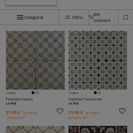
per
Categorie
Filtro
risolvere
1 colore
1 colore
Piastrella Classico
Piastrella Tradizionale
Le Nid
Le Nid
21,00 €
21,00 €
la scatola
la scatola
2
2
525,00 € /m
525,00 € /m