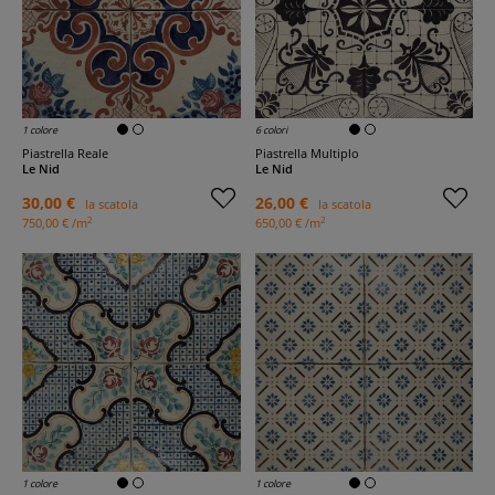
1 colore
6 colori
Piastrella Reale
Piastrella Multiplo
Le Nid
Le Nid
30,00 €
26,00 €
la scatola
la scatola
2
2
750,00 € /m
650,00 € /m
1 colore
1 colore