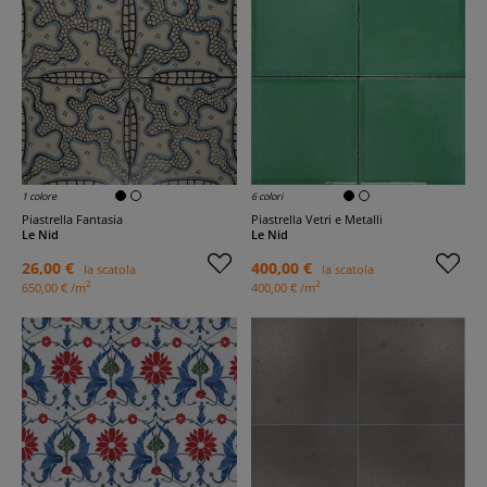
1 colore
6 colori
Piastrella Fantasia
Piastrella Vetri e Metalli
Le Nid
Le Nid
26,00 €
400,00 €
la scatola
la scatola
2
2
650,00 € /m
400,00 € /m