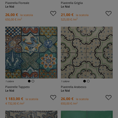
Piastrella Floreale
Piastrella Griglia
Le Nid
Le Nid
26,00 €
21,00 €
la scatola
la scatola
2
2
650,00 € /m
525,00 € /m
1 colore
1 colore
Piastrelle Tappeto
Piastrella Arabesco
Le Nid
Le Nid
1 183,00 €
26,00 €
la scatola
la scatola
2
2
4 732,00 € /m
650,00 € /m