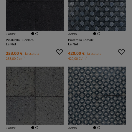
1 colore
3 colori
Piastrella Lucidata
Piastrella Female
Le Nid
Le Nid
253,00 €
420,00 €
la scatola
la scatola
2
2
253,00 € /m
420,00 € /m
1 colore
3 colori