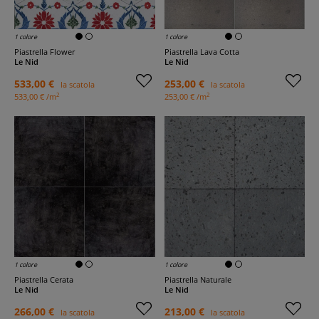
1 colore
1 colore
Piastrella Flower
Piastrella Lava Cotta
Le Nid
Le Nid
533,00 €
253,00 €
la scatola
la scatola
2
2
533,00 € /m
253,00 € /m
1 colore
1 colore
Piastrella Cerata
Piastrella Naturale
Le Nid
Le Nid
266,00 €
213,00 €
la scatola
la scatola