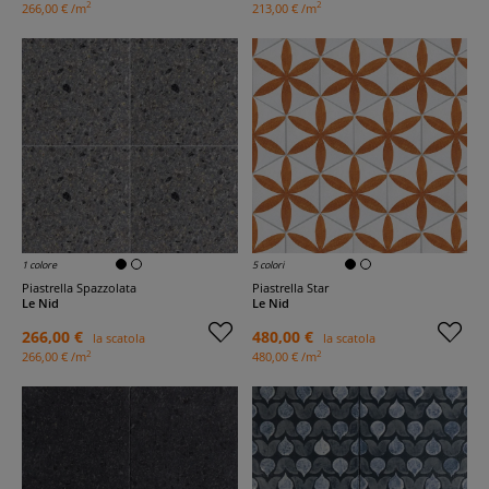
2
2
266,00 € /m
213,00 € /m
1 colore
5 colori
Piastrella Spazzolata
Piastrella Star
Le Nid
Le Nid
266,00 €
480,00 €
la scatola
la scatola
2
2
266,00 € /m
480,00 € /m