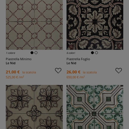
1 colore
6 colori
Piastrella Minimo
Piastrella Foglio
Le Nid
Le Nid
21,00 €
26,00 €
la scatola
la scatola
2
2
525,00 € /m
650,00 € /m