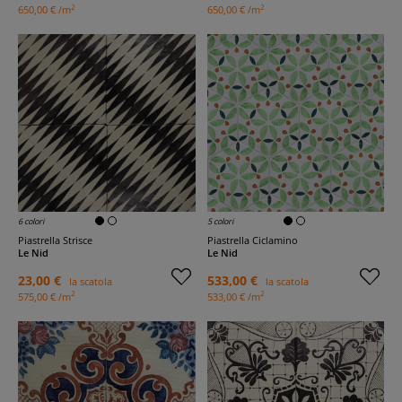
2
2
650,00 € /m
650,00 € /m
6 colori
5 colori
Piastrella Strisce
Piastrella Ciclamino
Le Nid
Le Nid
23,00 €
533,00 €
la scatola
la scatola
2
2
575,00 € /m
533,00 € /m