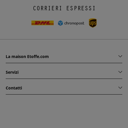
CORRIERI ESPRESSI
La maison Etoffe.com
Servizi
Contatti
www.etoffe.com - Copyright © 2026
Tutti i diritti riservati
14
rue Hugede, 94340 JOINVILLE-LE-PONT, France
Questo sito è protetto da reCAPTCHA. Si applicano le regole