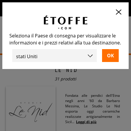
10€ di sconto sul prossimo ordine iscrivendosi alla nostra
newsletter
Seleziona il Paese di consegna per visualizzare le
informazioni e i prezzi relativi alla tua destinazione.
Home
>
Piastrelle
>
Le Nid
Le Nid
31 prodotti
Fondata alle pendici dell'Etna
negli anni '60 da Barbaro
Messina, Le Studio Le Nid
esporta oggi ceramiche
realizzate artigianalmente in
Sicil
...
Leggi di più