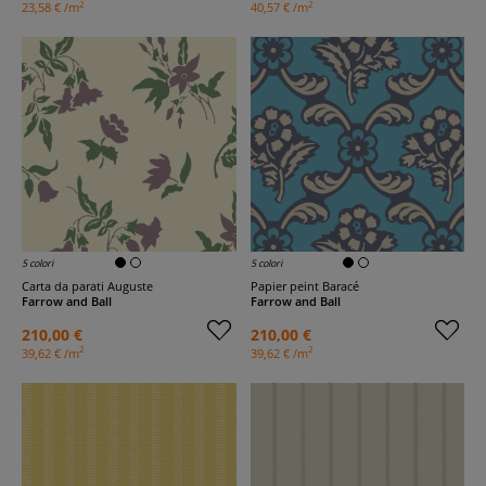
2
2
23,58 € /m
40,57 € /m
5 colori
5 colori
Carta da parati Auguste
Papier peint Baracé
Farrow and Ball
Farrow and Ball
210,00 €
210,00 €
2
2
39,62 € /m
39,62 € /m