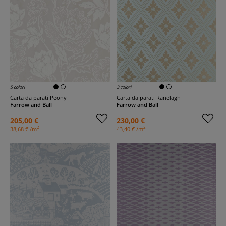
5 colori
3 colori
Carta da parati Peony
Carta da parati Ranelagh
Farrow and Ball
Farrow and Ball
205,00 €
230,00 €
2
2
38,68 € /m
43,40 € /m