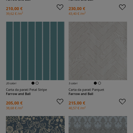
210,00 €
230,00 €
2
2
39,62 € /m
43,40 € /m
20 colori
5 colori
Carta da parati Petal Stripe
Carta da parati Parquet
Farrow and Ball
Farrow and Ball
205,00 €
215,00 €
2
2
38,68 € /m
40,57 € /m