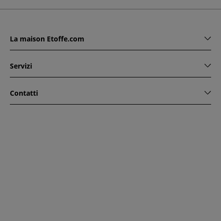
La maison Etoffe.com
Servizi
Contatti
www.etoffe.com - Copyright © 2026
Tutti i diritti riservati
14
rue Hugede, 94340 JOINVILLE-LE-PONT, France
Questo sito è protetto da reCAPTCHA. Si applicano le regole
di riservatezza e le condizioni di utilizzo di Google.