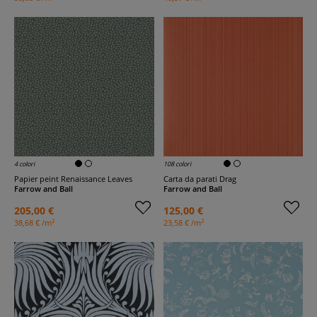
4 colori
108 colori
Papier peint Renaissance Leaves
Carta da parati Drag
Farrow and Ball
Farrow and Ball
205,00 €
125,00 €
2
2
38,68 € /m
23,58 € /m