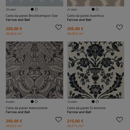
25 colori
21 colori
Carta da parati Brockhamtpon Star
Carta da parati Acanthus
Farrow and Ball
Farrow and Ball
205,00 €
205,00 €
2
2
38,68 € /m
38,68 € /m
8 colori
12 colori
Carta da parati Arancionerie
Carta da parati St Antoine
Farrow and Ball
Farrow and Ball
205,00 €
215,00 €
2
2
38,68 € /m
40,57 € /m