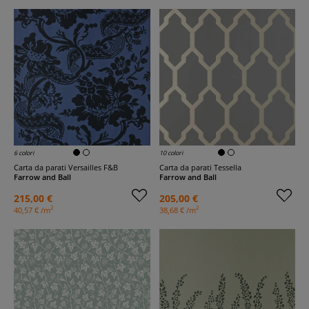
6 colori
10 colori
Carta da parati Versailles F&B
Carta da parati Tessella
Farrow and Ball
Farrow and Ball
215,00 €
205,00 €
2
2
40,57 € /m
38,68 € /m