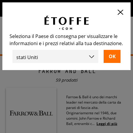
10€ di sconto sul prossimo ordine iscrivendosi alla nostra
newsletter
Seleziona il Paese di consegna per visualizzare le
informazioni e i prezzi relativi alla tua destinazione.
Home
>
Carta da parati
>
Farrow and Ball
Farrow and Ball
59 prodotti
Farrow & Ball è uno dei marchi
leader nel mercato della carta da
parati di fascia alta.
Originariamente nel 1946, due
uomini. John Farrow e Richard
Ball, entrambi c
...
Leggi di più