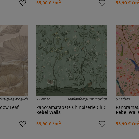
2
55,00 € /m
53,90 € /m
ertigung möglich
7 Farben
Maßanfertigung möglich
5 Farben
adow Leaf
Panoramatapete Chinoiserie Chic
Panoramat
Rebel Walls
Rebel Wall
2
53,90 € /m
53,90 € /m