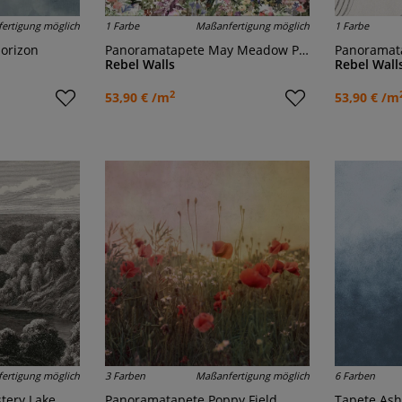
ertigung möglich
1 Farbe
Maßanfertigung möglich
1 Farbe
Horizon
Panoramatapete May Meadow Pastel
Panoramat
Rebel Walls
Rebel Wall
2
53,90 € /m
53,90 € /m
ertigung möglich
3 Farben
Maßanfertigung möglich
6 Farben
tery Lake
Panoramatapete Poppy Field
Tapete As