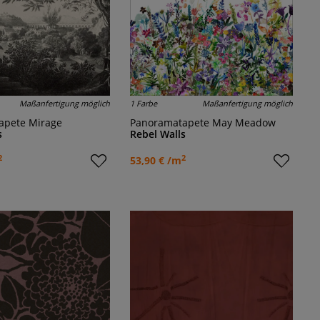
Maßanfertigung möglich
1 Farbe
Maßanfertigung möglich
apete Mirage
Panoramatapete May Meadow
s
Rebel Walls
2
2
53,90 € /m