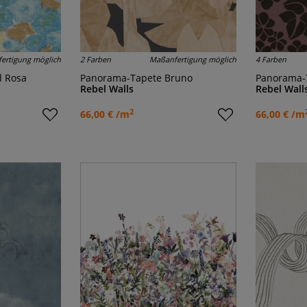
ertigung möglich
2 Farben
Maßanfertigung möglich
4 Farben
l Rosa
Panorama-Tapete Bruno
Panorama-
Rebel Walls
Rebel Wall
2
66,00 € /m
66,00 € /m