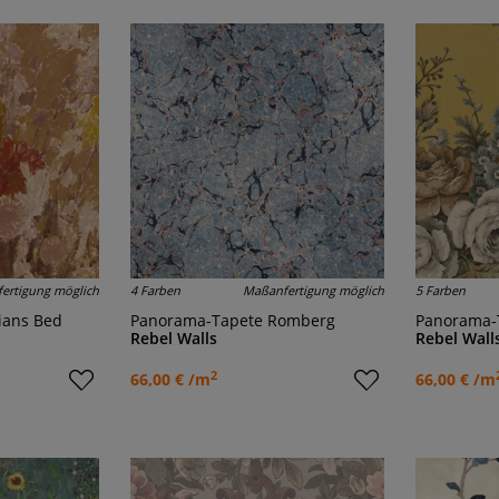
ertigung möglich
4 Farben
Maßanfertigung möglich
5 Farben
lians Bed
Panorama-Tapete Romberg
Panorama-
Rebel Walls
Rebel Wall
2
66,00 € /m
66,00 € /m