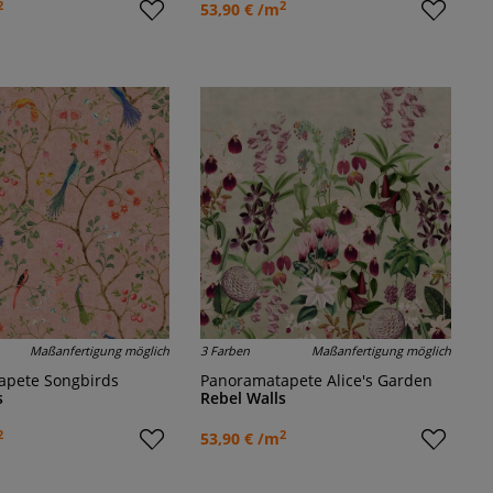
2
2
53,90 € /m
Maßanfertigung möglich
3 Farben
Maßanfertigung möglich
apete Songbirds
Panoramatapete Alice's Garden
s
Rebel Walls
2
2
53,90 € /m