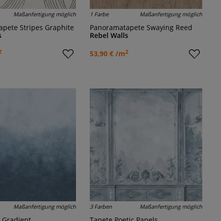
Maßanfertigung möglich
1 Farbe
Maßanfertigung möglich
apete Stripes Graphite
Panoramatapete Swaying Reed
s
Rebel Walls
2
2
53,90 € /m
Maßanfertigung möglich
3 Farben
Maßanfertigung möglich
h Gradient
Tapete Poetic Panels