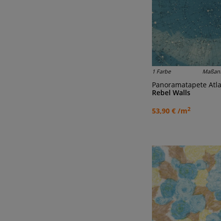
1 Farbe
Maßanf
Panoramatapete Atlas
Rebel Walls
2
53,90 € /m