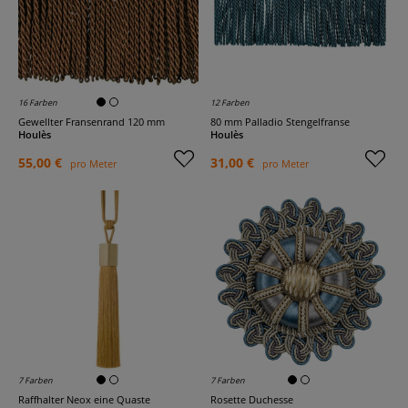
16 Farben
12 Farben
Gewellter Fransenrand 120 mm
80 mm Palladio Stengelfranse
Houlès
Houlès
55,00 €
31,00 €
pro Meter
pro Meter
7 Farben
7 Farben
Raffhalter Neox eine Quaste
Rosette Duchesse