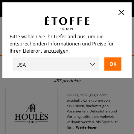
Erhalten Sie 10€ auf Ihre nächste Bestellung, wenn Sie sich
für unseren Newsletter anmelden
Bitte wählen Sie Ihr Lieferland aus, um die
entsprechenden Informationen und Preise für
Ihren Lieferort anzuzeigen.
Startseite
>
Houlès
Houlès
457 produkte
Houlès, 1928 gegründet,
erschafft Kollektionen von
exklusiven, hochwertigen
Posamenten, Dekostoffen und
Vorhangstoffen, die weltweit
verkauft werden. Als Spezialist
für
...
Weiterlesen