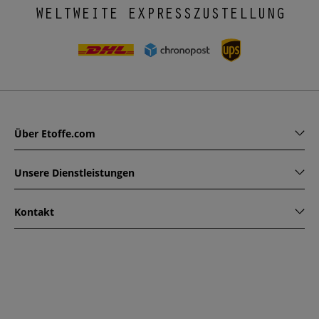
WELTWEITE EXPRESSZUSTELLUNG
Über Etoffe.com
Unsere Dienstleistungen
Kontakt
www.etoffe.com - Copyright © 2026
Alle Rechte vorbehalten
14 rue Hugede, 94340 JOINVILLE-LE-PONT, France
Diese Seite ist durch reCAPTCHA geschützt. Es gelten die
Datenschutzrichtlinien und Nutzungsbedingungen von