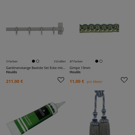
5 Farben
3 Größen
87 Farben
Gardinenstange Bastide Set Ecke mit Halteringen
Gimpe 13mm
Houlès
Houlès
211,00 €
11,00 €
pro Meter