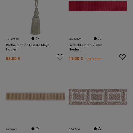
10 Farben
30 Farben
Raffhalter eine Quaste Maya
Geflecht Coton 25mm
Houlès
Houlès
55,00 €
11,00 €
pro Meter
6 Farben
6 Farben