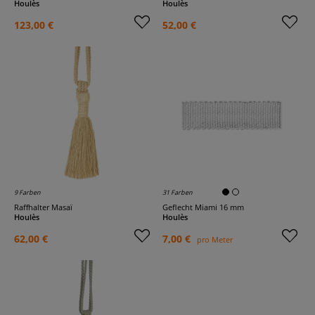
Houlès
Houlès
123,00 €
52,00 €
9 Farben
31 Farben
Raffhalter Masaï
Geflecht Miami 16 mm
Houlès
Houlès
62,00 €
7,00 €
pro Meter