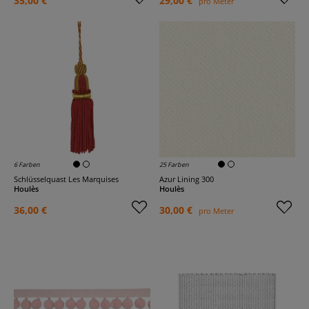
35,00 €
29,00 €
pro Meter
6 Farben
25 Farben
Schlüsselquast Les Marquises
Azur Lining 300
Houlès
Houlès
36,00 €
30,00 €
pro Meter