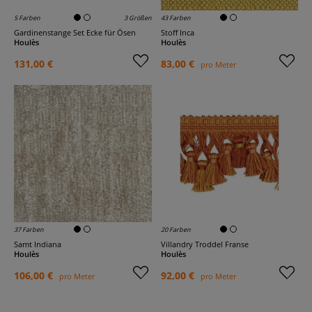
5 Farben
3 Größen
43 Farben
Gardinenstange Set Ecke für Ösen
Stoff Inca
Houlès
Houlès
131,00 €
83,00 €
pro Meter
37 Farben
20 Farben
Samt Indiana
Villandry Troddel Franse
Houlès
Houlès
106,00 €
92,00 €
pro Meter
pro Meter