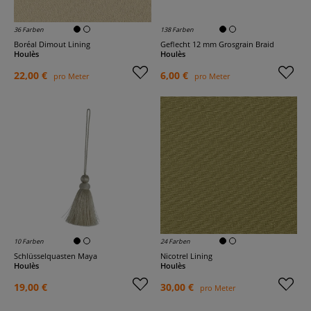
36 Farben
138 Farben
Boréal Dimout Lining
Geflecht 12 mm Grosgrain Braid
Houlès
Houlès
22,00 €
6,00 €
pro Meter
pro Meter
10 Farben
24 Farben
Schlüsselquasten Maya
Nicotrel Lining
Houlès
Houlès
19,00 €
30,00 €
pro Meter