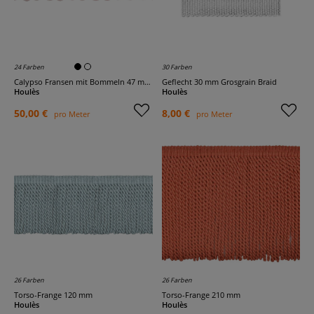
24 Farben
30 Farben
Calypso Fransen mit Bommeln 47 mm einfarbig
Geflecht 30 mm Grosgrain Braid
Houlès
Houlès
50,00 €
8,00 €
pro Meter
pro Meter
26 Farben
26 Farben
Torso-Frange 120 mm
Torso-Frange 210 mm
Houlès
Houlès