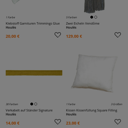
1 Farbe
5 Farben
Klebstoff Garnituren Trimmings Glue
Zwei Eicheln Vendôme
Houlès
Houlès
20,00 €
129,00 €
30 Farben
1 Farbe
3 Größen
Verkabelt auf Ständer Signature
Kissen Kissenfüllung Square Filling
Houlès
Houlès
14,00 €
23,00 €