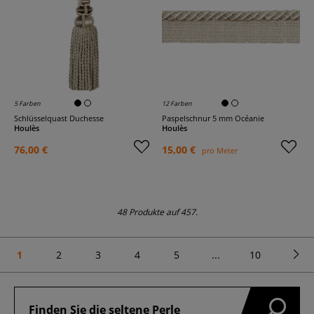
5 Farben
12 Farben
Schlüsselquast Duchesse
Paspelschnur 5 mm Océanie
Houlès
Houlès
76,00 €
15,00 €
pro Meter
48 Produkte auf 457.
1
2
3
4
5
...
10
Finden Sie die seltene Perle