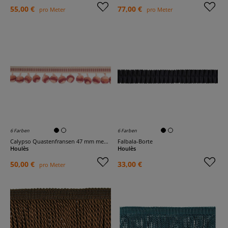
55,00 €
77,00 €
pro Meter
pro Meter
6 Farben
6 Farben
Calypso Quastenfransen 47 mm mehrfarbig
Falbala-Borte
Houlès
Houlès
50,00 €
33,00 €
pro Meter