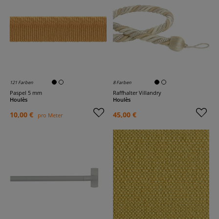
121 Farben
8 Farben
Paspel 5 mm
Raffhalter Villandry
Houlès
Houlès
10,00 €
45,00 €
pro Meter