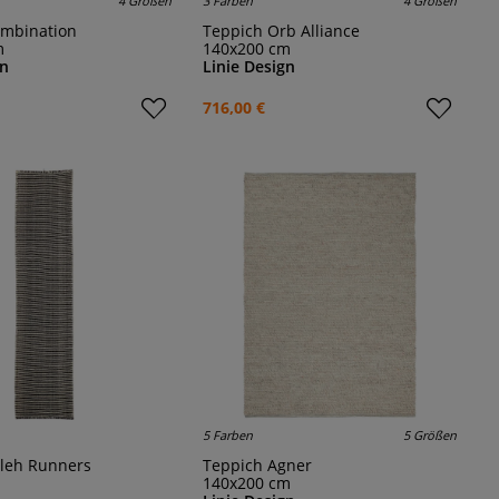
4 Größen
3 Farben
4 Größen
ombination
Teppich Orb Alliance
m
140x200 cm
gn
Linie Design
716,00 €
5 Farben
5 Größen
ileh Runners
Teppich Agner
140x200 cm