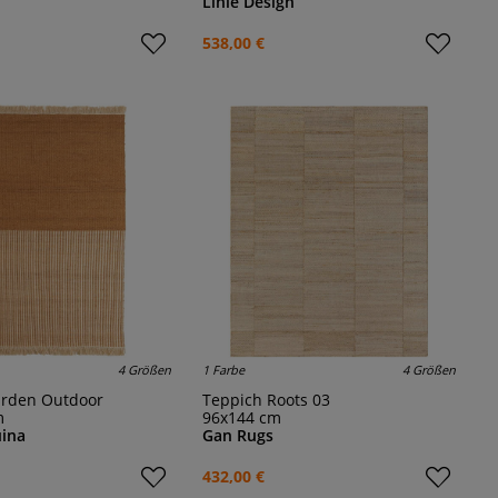
Linie Design
538,00 €
4 Größen
1 Farbe
4 Größen
arden Outdoor
Teppich Roots 03
m
96x144 cm
ina
Gan Rugs
432,00 €