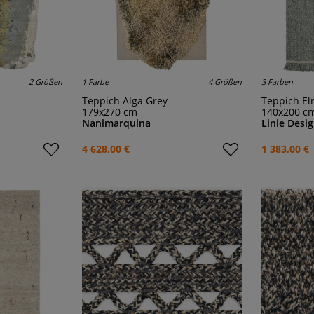
2 Größen
1 Farbe
4 Größen
3 Farben
Teppich Alga Grey
Teppich E
179x270 cm
140x200 c
Nanimarquina
Linie Desi
4 628,00 €
1 383,00 €