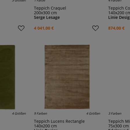
3 Größen
1 Farbe
4 Farben
Teppich Craquel
Teppich C
200x300 cm
140x200 c
Serge Lesage
Linie Desi
4 041,00 €
874,00 €
4 Größen
9 Farben
4 Größen
3 Farben
Teppich Lucens Rectangle
Teppich M
140x200 cm
75x300 cm