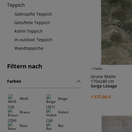
Teppich
Geknüpfte Teppich
Getuftete Teppich
Kelim Teppich
In-outdoor Teppich
Wandteppiche
Filtern nach
1 Farbe
Grüne Matte
170x240 cm
Farben
Serge Lesage
1 577,00 €
Weiß
Beige
Braun
Violett
Rose
Rot