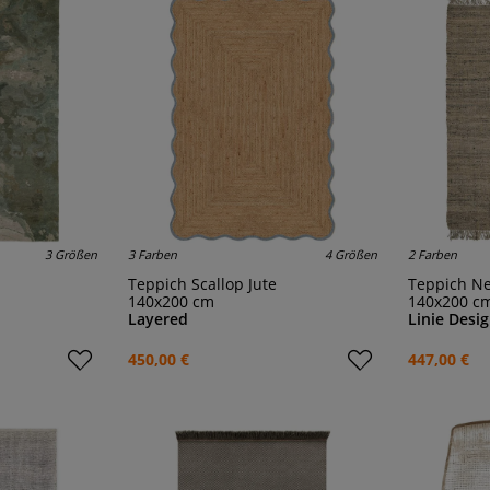
3 Größen
3 Farben
4 Größen
2 Farben
Teppich Scallop Jute
Teppich N
140x200 cm
140x200 c
Layered
Linie Desi
450,00 €
447,00 €