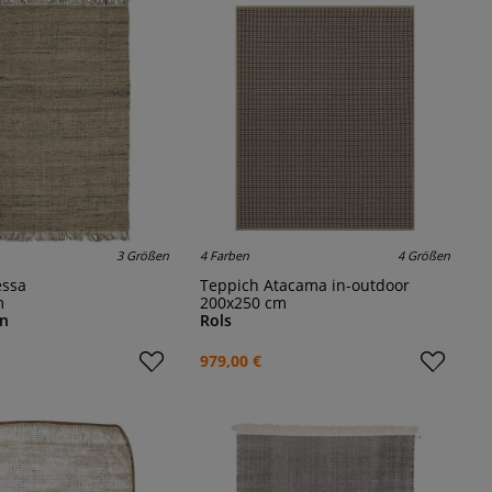
3 Größen
4 Farben
4 Größen
essa
Teppich Atacama in-outdoor
m
200x250 cm
gn
Rols
979,00 €