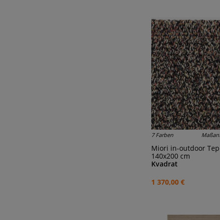
7 Farben
Maßanf
Miori in-outdoor Te
140x200 cm
Kvadrat
1 370,00 €