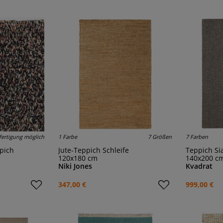
ertigung möglich
1 Farbe
7 Größen
7 Farben
ppich
Jute-Teppich Schleife
Teppich Si
120x180 cm
140x200 c
Niki Jones
Kvadrat
347,00 €
999,00 €