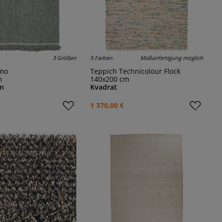
3 Größen
5 Farben
Maßanfertigung möglich
lmo
Teppich Technicolour Flock
m
140x200 cm
gn
Kvadrat
1 370,00 €