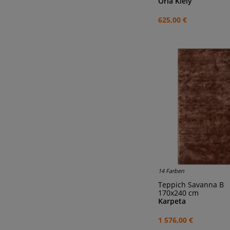
Orla Kiely
625,00 €
14 Farben
Teppich Savanna B
170x240 cm
Karpeta
1 576,00 €