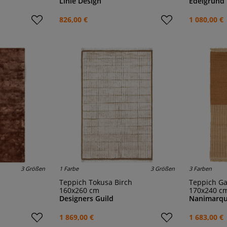
Linie Design
Edelgrund
826,00 €
1 080,00 €
3 Größen
1 Farbe
3 Größen
3 Farben
Teppich Tokusa Birch
Teppich G
160x260 cm
170x240 c
Designers Guild
Nanimarqu
1 869,00 €
1 683,00 €