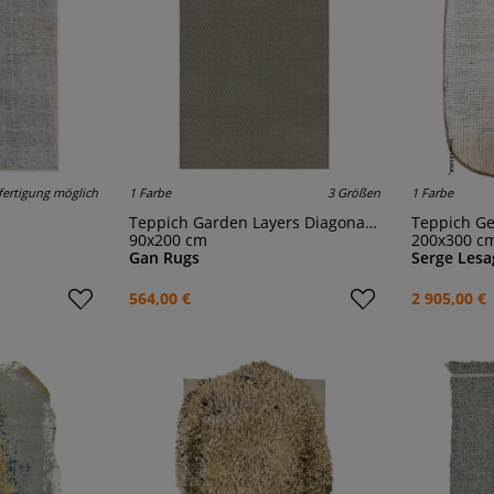
ertigung möglich
1 Farbe
3 Größen
1 Farbe
Teppich Garden Layers Diagonal Aloe/Grey
Teppich G
90x200 cm
200x300 c
Gan Rugs
Serge Lesa
564,00 €
2 905,00 €