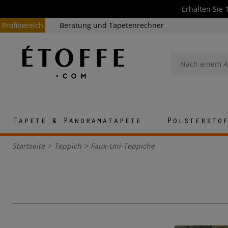
Erhalten Sie 
Profibereich
Beratung und Tapetenrechner
Tapete & Panoramatapete
Polstersto
Startseite
>
Teppich
>
Faux-Uni-Teppiche