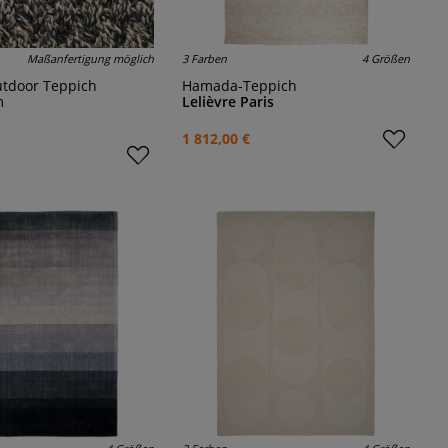
Maßanfertigung möglich
3 Farben
4 Größen
outdoor Teppich
Hamada-Teppich
m
Lelièvre Paris
1 812,00 €