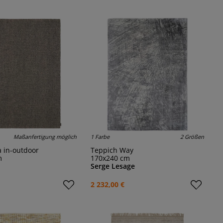
Maßanfertigung möglich
1 Farbe
2 Größen
a in-outdoor
Teppich Way
m
170x240 cm
Serge Lesage
2 232,00 €