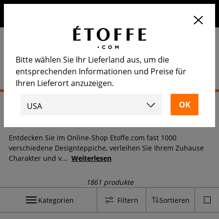
Erhalten Sie 10€ auf Ihre nächste Bestellung, wenn Sie sich
für unseren Newsletter anmelden
Bitte wählen Sie Ihr Lieferland aus, um die
entsprechenden Informationen und Preise für
Ihren Lieferort anzuzeigen.
Startseite
>
Teppich
Teppich
Entdecken Sie im Online-Shop Etoffe.com fast 1000
verschiedene Designteppiche, verleihen Sie Ihrem Zuhause
Charakter und v
...
Weiterlesen
1861 produkte
Kategorien
Filtern
Sortieren