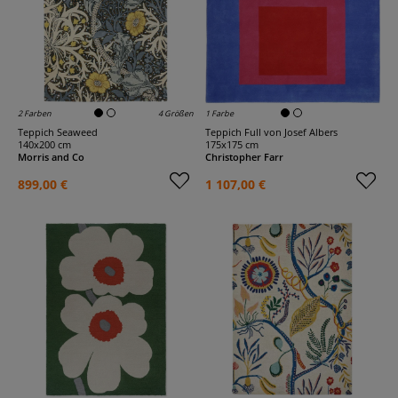
2 Farben
4 Größen
1 Farbe
Teppich Seaweed
Teppich Full von Josef Albers
140x200 cm
175x175 cm
Morris and Co
Christopher Farr
899,00 €
1 107,00 €