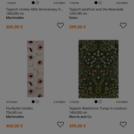
1 Farbe
4 Größen
1 Farbe
4 Größen
Teppich Unikko 60th Anniversary Outdoor
Teppich Jackfruit and the Beanstalk
140x200 cm
120x180 cm
Marimekko
Scion
385,00 €
399,00 €
4 Farben
2 Größen
1 Farbe
4 Größen
Flurläufer Unikko
Teppich Blackthorn Tump in-outdoor
70x245 cm
140x200 cm
Marimekko
Morris and Co
469,00 €
399,00 €