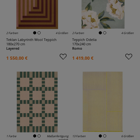
2 Farben
4 Größen
2 Farben
4 Größen
Teklan Labyrinth Wool Teppich
Teppich Odelia
180x270 cm
170x240 cm
Layered
Romo
1 550,00 €
1 419,00 €
1 Farbe
Maßanfertigung
13 Farben
6 Größen
möglich