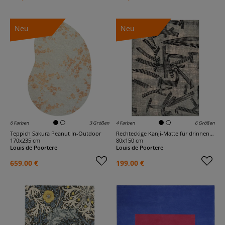
Neu
Neu
6 Farben
3 Größen
4 Farben
6 Größen
Teppich Sakura Peanut In-Outdoor
Rechteckige Kanji-Matte für drinnen und draußen
170x235 cm
80x150 cm
Louis de Poortere
Louis de Poortere
659,00 €
199,00 €