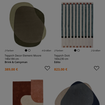
2 Farben
4 Größen
2 Farben
2 Größen
Teppich Decor Element Moore
Teppich Dott
140x184 cm
160x230 cm
Brink & Campman
Edito
389,00 €
823,00 €