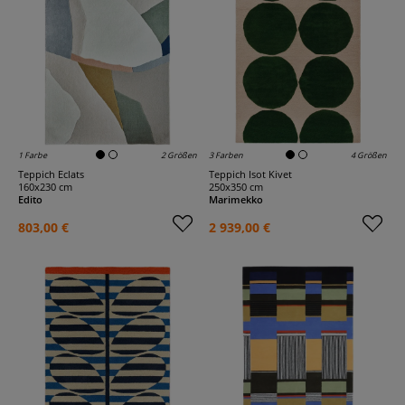
1 Farbe
2 Größen
3 Farben
4 Größen
Teppich Eclats
Teppich Isot Kivet
160x230 cm
250x350 cm
Edito
Marimekko
803,00 €
2 939,00 €