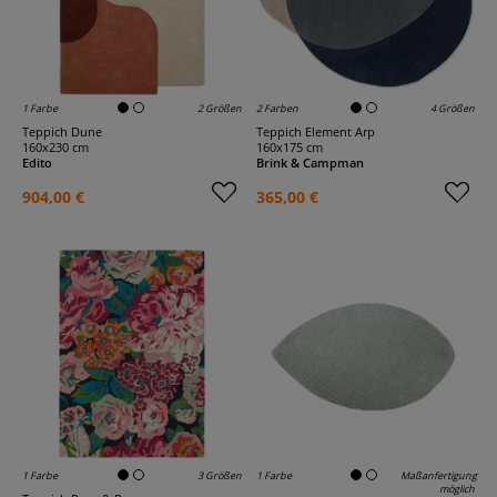
1 Farbe
2 Größen
2 Farben
4 Größen
Teppich Dune
Teppich Element Arp
160x230 cm
160x175 cm
Edito
Brink & Campman
904,00 €
365,00 €
1 Farbe
3 Größen
1 Farbe
Maßanfertigung
möglich