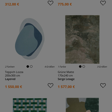
312,00 €
775,00 €
2 Farben
4 Größen
1 Farbe
3 Größen
Teppich Lozza
Grüne Matte
200x300 cm
170x240 cm
Layered
Serge Lesage
1 550,00 €
1 577,00 €