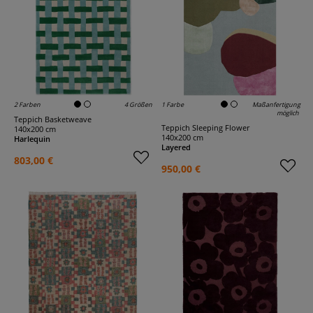
2 Farben
4 Größen
1 Farbe
Maßanfertigung
möglich
Teppich Basketweave
Teppich Sleeping Flower
140x200 cm
140x200 cm
Harlequin
Layered
803,00 €
950,00 €