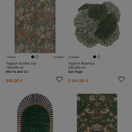
1 Farbe
4 Größen
3 Farben
Teppich Golden Lily
Teppich Botanica
140x200 cm
200x200 cm
Morris and Co
Gan Rugs
945,00 €
2 341,00 €