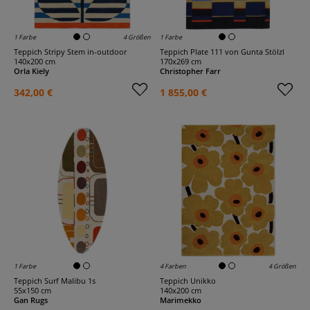
1 Farbe
4 Größen
1 Farbe
Teppich Stripy Stem in-outdoor
Teppich Plate 111 von Gunta Stölzl
140x200 cm
170x269 cm
Orla Kiely
Christopher Farr
342,00 €
1 855,00 €
1 Farbe
4 Farben
4 Größen
Teppich Surf Malibu 1s
Teppich Unikko
55x150 cm
140x200 cm
Gan Rugs
Marimekko