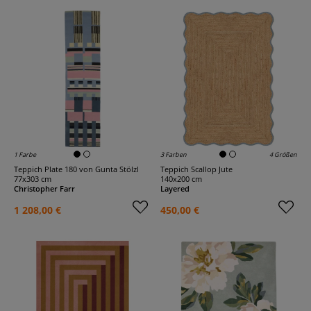
1 Farbe
3 Farben
4 Größen
Teppich Plate 180 von Gunta Stölzl
Teppich Scallop Jute
77x303 cm
140x200 cm
Christopher Farr
Layered
1 208,00 €
450,00 €