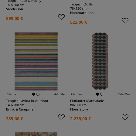
Teppich Rose & Peony
Teppich Quills
140x200 cm
78x120 cm
Sanderson
Nanimarquina
899,00 €
522,00 €
1 Farbe
4 Größen
3 Farben
2 Größen
Teppich LaVida in-outdoor
Flurläufer Marmalade
140x200 cm
80x300 cm
Brink & Campman
Floor Story
339,00 €
2 239,00 €