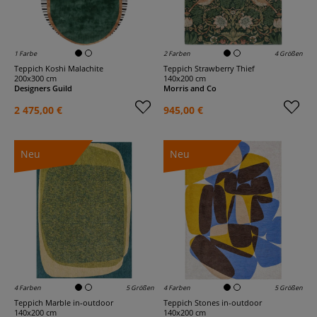
1 Farbe
2 Farben
4 Größen
Teppich Koshi Malachite
Teppich Strawberry Thief
200x300 cm
140x200 cm
Designers Guild
Morris and Co
2 475,00 €
945,00 €
Neu
Neu
4 Farben
5 Größen
4 Farben
5 Größen
Teppich Marble in-outdoor
Teppich Stones in-outdoor
140x200 cm
140x200 cm