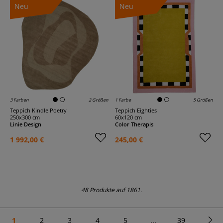
Neu
Neu
3 Farben
2 Größen
1 Farbe
5 Größen
Teppich Kindle Poetry
Teppich Eighties
250x300 cm
60x120 cm
Linie Design
Color Therapis
1 992,00 €
245,00 €
48 Produkte auf 1861.
1
2
3
4
5
...
39