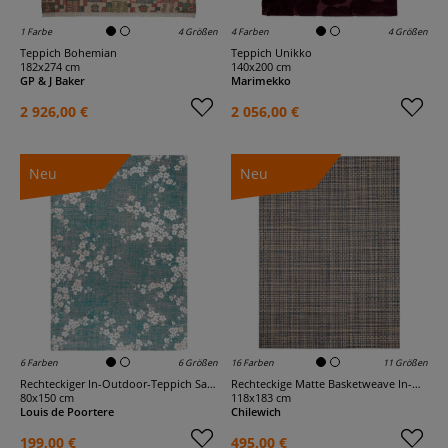
1 Farbe
4 Größen
4 Farben
4 Größen
Teppich Bohemian
Teppich Unikko
182x274 cm
140x200 cm
GP & J Baker
Marimekko
2 926,00 €
2 056,00 €
Neu
Neu
6 Farben
6 Größen
16 Farben
11 Größen
Rechteckiger In-Outdoor-Teppich Sakura
Rechteckige Matte Basketweave In-Outdoor
80x150 cm
118x183 cm
Louis de Poortere
Chilewich
199,00 €
495,00 €