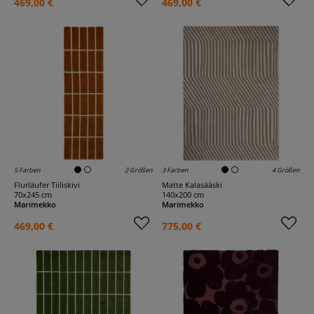
469,00 €
469,00 €
5 Farben
2 Größen
3 Farben
4 Größen
Flurläufer Tiiliskivi
Matte Kalasääski
70x245 cm
140x200 cm
Marimekko
Marimekko
469,00 €
775,00 €