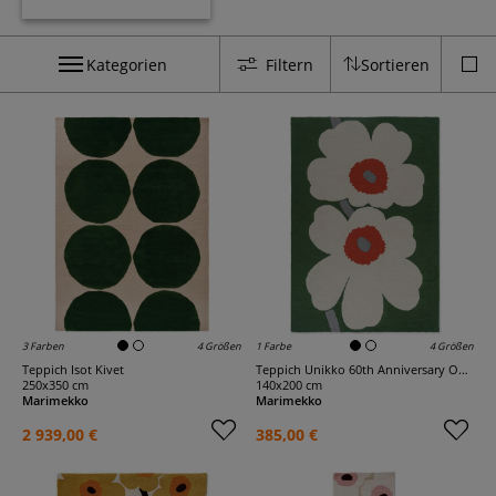
Kategorien
Filtern
Sortieren
3 Farben
4 Größen
1 Farbe
4 Größen
Teppich Isot Kivet
Teppich Unikko 60th Anniversary Outdoor
250x350 cm
140x200 cm
Marimekko
Marimekko
2 939,00 €
385,00 €