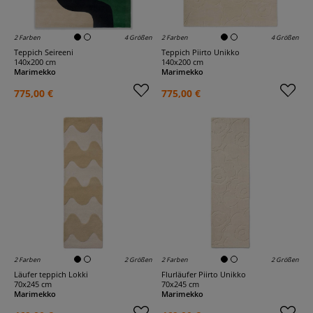
2 Farben
4 Größen
2 Farben
4 Größen
Teppich Seireeni
Teppich Piirto Unikko
140x200 cm
140x200 cm
Marimekko
Marimekko
775,00 €
775,00 €
2 Farben
2 Größen
2 Farben
2 Größen
Läufer teppich Lokki
Flurläufer Piirto Unikko
70x245 cm
70x245 cm
Marimekko
Marimekko