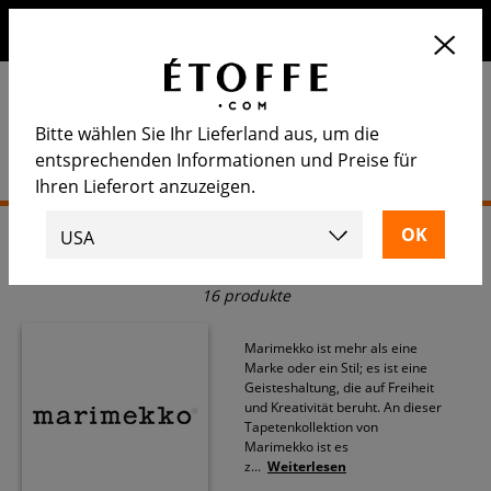
Erhalten Sie 10€ auf Ihre nächste Bestellung, wenn Sie sich
für unseren Newsletter anmelden
Bitte wählen Sie Ihr Lieferland aus, um die
entsprechenden Informationen und Preise für
Ihren Lieferort anzuzeigen.
Startseite
>
Teppich
>
Marimekko
Marimekko
16 produkte
Marimekko ist mehr als eine
Marke oder ein Stil; es ist eine
Geisteshaltung, die auf Freiheit
und Kreativität beruht. An dieser
Tapetenkollektion von
Marimekko ist es
z
...
Weiterlesen