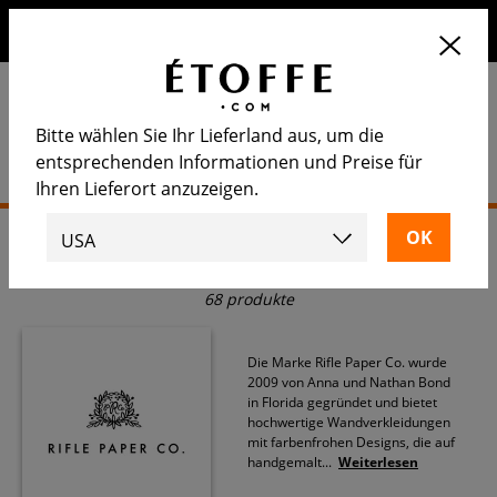
Erhalten Sie 10€ auf Ihre nächste Bestellung, wenn Sie sich
für unseren Newsletter anmelden
Bitte wählen Sie Ihr Lieferland aus, um die
entsprechenden Informationen und Preise für
Ihren Lieferort anzuzeigen.
Startseite
>
Tapete
>
Rifle Paper Co.
Rifle Paper Co.
68 produkte
Die Marke Rifle Paper Co. wurde
2009 von Anna und Nathan Bond
in Florida gegründet und bietet
hochwertige Wandverkleidungen
mit farbenfrohen Designs, die auf
handgemalt
...
Weiterlesen