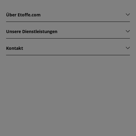
Über Etoffe.com
Unsere Dienstleistungen
Kontakt
www.etoffe.com - Copyright © 2026
Alle Rechte vorbehalten
14 rue Hugede, 94340 JOINVILLE-LE-PONT, France
Diese Seite ist durch reCAPTCHA geschützt. Es gelten die
Datenschutzrichtlinien und Nutzungsbedingungen von
Google.