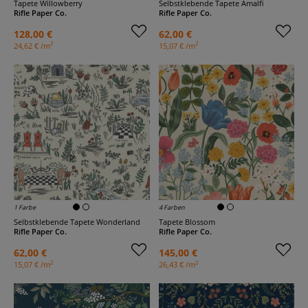
Tapete Willowberry
Selbstklebende Tapete Amalfi
Rifle Paper Co.
Rifle Paper Co.
128,00 €
62,00 €
2
2
24,62 € /m
15,07 € /m
1 Farbe
4 Farben
Selbstklebende Tapete Wonderland
Tapete Blossom
Rifle Paper Co.
Rifle Paper Co.
62,00 €
145,00 €
2
2
15,07 € /m
26,43 € /m