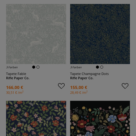
3 Farben
3 Farben
Tapete Fable
Tapete Champagne Dots
Rifle Paper Co.
Rifle Paper Co.
166,00 €
155,00 €
2
2
30,51 € /m
28,49 € /m