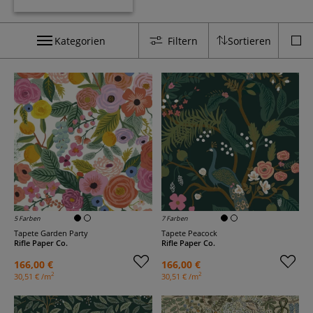
Kategorien
Filtern
Sortieren
5 Farben
7 Farben
Tapete Garden Party
Tapete Peacock
Rifle Paper Co.
Rifle Paper Co.
166,00 €
166,00 €
2
2
30,51 € /m
30,51 € /m