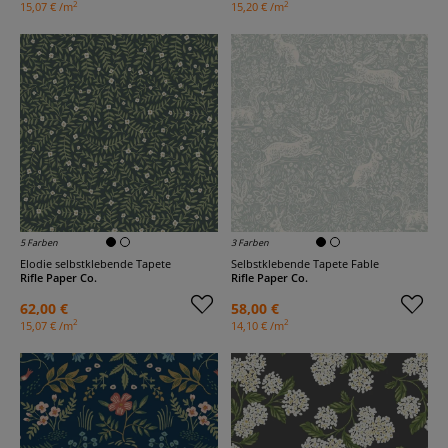
2
2
15,07 € /m
15,20 € /m
5 Farben
3 Farben
Elodie selbstklebende Tapete
Selbstklebende Tapete Fable
Rifle Paper Co.
Rifle Paper Co.
62,00 €
58,00 €
2
2
15,07 € /m
14,10 € /m