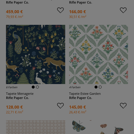
Rifle Paper Co.
Rifle Paper Co.
459,00 €
166,00 €
2
2
79,93 € /m
30,51 € /m
6 Farben
4 Farben
Tapete Menagerie
Tapete Estee Garden
Rifle Paper Co.
Rifle Paper Co.
128,00 €
145,00 €
2
2
22,71 € /m
26,43 € /m