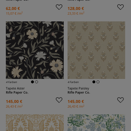
62,00 €
128,00 €
2
2
15,07 € /m
23,33 € /m
4 Farben
4 Farben
Tapete Aster
Tapete Paisley
Rifle Paper Co.
Rifle Paper Co.
145,00 €
145,00 €
2
2
26,43 € /m
26,43 € /m