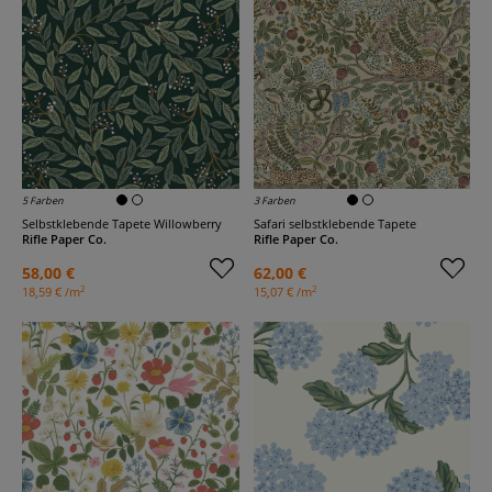
5 Farben
3 Farben
Selbstklebende Tapete Willowberry
Safari selbstklebende Tapete
Rifle Paper Co.
Rifle Paper Co.
58,00 €
62,00 €
2
2
18,59 € /m
15,07 € /m