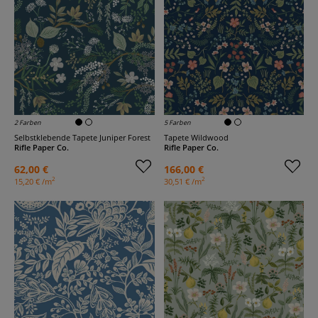
2 Farben
5 Farben
Selbstklebende Tapete Juniper Forest
Tapete Wildwood
Rifle Paper Co.
Rifle Paper Co.
62,00 €
166,00 €
2
2
15,20 € /m
30,51 € /m