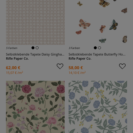
5 Farben
3 Farben
Selbstklebende Tapete Daisy Gingham
Selbstklebende Tapete Butterfly House
Rifle Paper Co.
Rifle Paper Co.
62,00 €
58,00 €
2
2
15,07 € /m
14,10 € /m