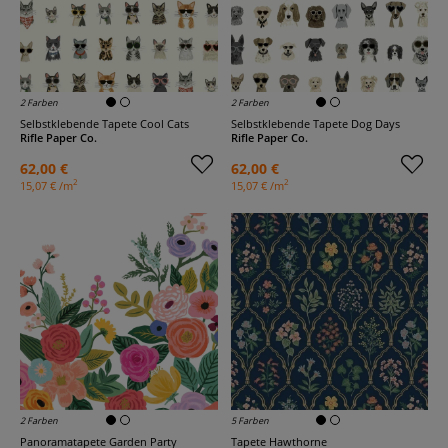
2 Farben
2 Farben
Selbstklebende Tapete Cool Cats
Selbstklebende Tapete Dog Days
Rifle Paper Co.
Rifle Paper Co.
62,00 €
62,00 €
2
2
15,07 € /m
15,07 € /m
2 Farben
5 Farben
Panoramatapete Garden Party
Tapete Hawthorne