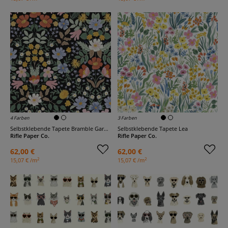
4 Farben
3 Farben
Selbstklebende Tapete Bramble Garden
Selbstklebende Tapete Lea
Rifle Paper Co.
Rifle Paper Co.
62,00 €
62,00 €
2
2
15,07 € /m
15,07 € /m