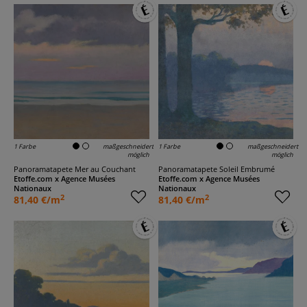
1 Farbe
maßgeschneidert
1 Farbe
maßgeschneidert
möglich
möglich
Panoramatapete Mer au Couchant
Panoramatapete Soleil Embrumé
Etoffe.com x Agence Musées
Etoffe.com x Agence Musées
Nationaux
Nationaux
2
2
81,40 €/m
81,40 €/m