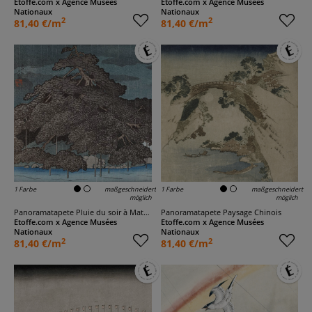
Etoffe.com x Agence Musées
Etoffe.com x Agence Musées
Nationaux
Nationaux
2
2
81,40 €/m
81,40 €/m
1 Farbe
maßgeschneidert
1 Farbe
maßgeschneidert
möglich
möglich
Panoramatapete Pluie du soir à Matsunoshima
Panoramatapete Paysage Chinois
Etoffe.com x Agence Musées
Etoffe.com x Agence Musées
Nationaux
Nationaux
2
2
81,40 €/m
81,40 €/m