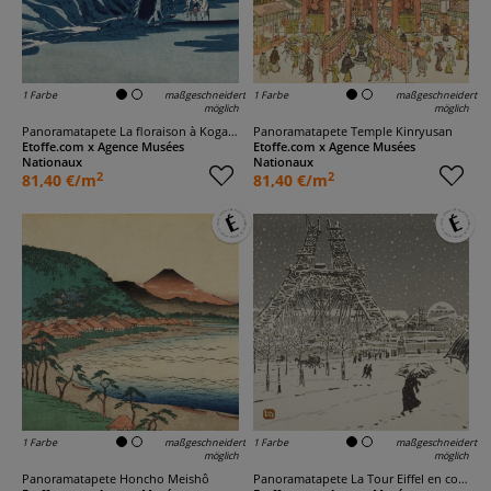
1 Farbe
maßgeschneidert
1 Farbe
maßgeschneidert
möglich
möglich
Panoramatapete La floraison à Koganei
Panoramatapete Temple Kinryusan
Etoffe.com x Agence Musées
Etoffe.com x Agence Musées
Nationaux
Nationaux
2
2
81,40 €/m
81,40 €/m
1 Farbe
maßgeschneidert
1 Farbe
maßgeschneidert
möglich
möglich
Panoramatapete Honcho Meishô
Panoramatapete La Tour Eiffel en construction