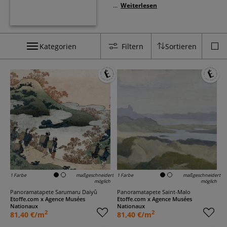
...
Weiterlesen
Kategorien
Filtern
Sortieren
1 Farbe
maßgeschneidert
1 Farbe
maßgeschneidert
möglich
möglich
Panoramatapete Sarumaru Daiyû
Panoramatapete Saint-Malo
Etoffe.com x Agence Musées
Etoffe.com x Agence Musées
Nationaux
Nationaux
2
2
81,40 €/m
81,40 €/m