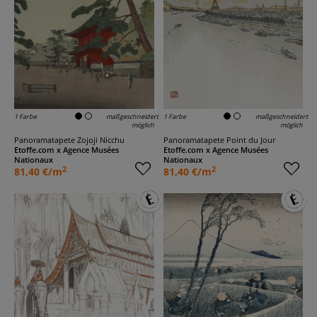
1 Farbe
maßgeschneidert
1 Farbe
maßgeschneidert
möglich
möglich
Panoramatapete Zojoji Nicchu
Panoramatapete Point du Jour
Etoffe.com x Agence Musées
Etoffe.com x Agence Musées
Nationaux
Nationaux
2
2
81,40 €/m
81,40 €/m