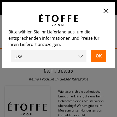
Erhalten Sie 10€ auf Ihre nächste Bestellung, wenn Sie sich
für unseren Newsletter anmelden
Bitte wählen Sie Ihr Lieferland aus, um die
entsprechenden Informationen und Preise für
Ihren Lieferort anzuzeigen.
Startseite
>
Etoffe.com x Agence Musées Nationaux
Etoffe.com x Agence Musées
Nationaux
Keine Produke in dieser Kategorie
Wie lässt sich die ästhetische
Emotion erklären, die uns beim
Betrachten eines Meisterwerks
überwältigt? Warum gibt es im
Museum unter Hunderten von
Gemälden ein Bild,