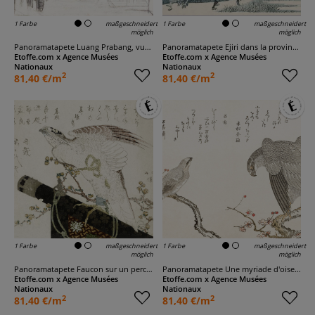
1 Farbe
maßgeschneidert
1 Farbe
maßgeschneidert
möglich
möglich
Panoramatapete Luang Prabang, vue d'un monastère
Panoramatapete Ejiri dans la province de Suruga
Etoffe.com x Agence Musées
Etoffe.com x Agence Musées
Nationaux
Nationaux
2
2
81,40 €/m
81,40 €/m
1 Farbe
maßgeschneidert
1 Farbe
maßgeschneidert
möglich
möglich
Panoramatapete Faucon sur un perchoir
Panoramatapete Une myriade d'oiseaux
Etoffe.com x Agence Musées
Etoffe.com x Agence Musées
Nationaux
Nationaux
2
2
81,40 €/m
81,40 €/m