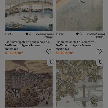
1 Farbe
maßgeschneidert
1 Farbe
maßgeschneidert
möglich
möglich
Panoramatapete Le pont Tenma dans la province de Settsu
Panoramatapete Coucou en vol
Etoffe.com x Agence Musées
Etoffe.com x Agence Musées
Nationaux
Nationaux
2
2
81,40 €/m
81,40 €/m