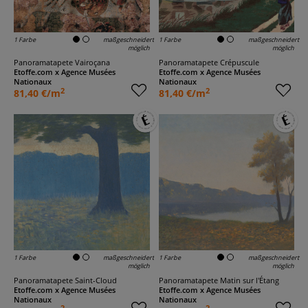
1 Farbe
maßgeschneidert
1 Farbe
maßgeschneidert
möglich
möglich
Panoramatapete Vairoçana
Panoramatapete Crépuscule
Etoffe.com x Agence Musées
Etoffe.com x Agence Musées
Nationaux
Nationaux
2
2
81,40 €/m
81,40 €/m
1 Farbe
maßgeschneidert
1 Farbe
maßgeschneidert
möglich
möglich
Panoramatapete Saint-Cloud
Panoramatapete Matin sur l'Étang
Etoffe.com x Agence Musées
Etoffe.com x Agence Musées
Nationaux
Nationaux