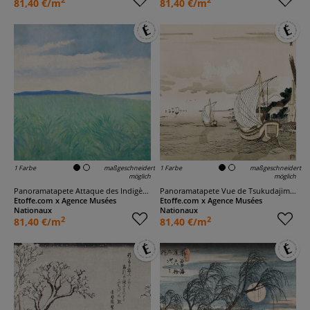
2
2
81,40 €/m
81,40 €/m
1 Farbe
maßgeschneidert
1 Farbe
maßgeschneidert
möglich
möglich
Panoramatapete Attaque des Indigènes
Panoramatapete Vue de Tsukudajima à Edo
Etoffe.com x Agence Musées
Etoffe.com x Agence Musées
Nationaux
Nationaux
2
2
81,40 €/m
81,40 €/m