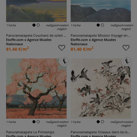
1 Farbe
maßgeschneidert
1 Farbe
maßgeschneidert
möglich
möglich
Panoramatapete Couchant de soleil sur l'Allier
Panoramatapete Mission Voyage en Pirogue
Etoffe.com x Agence Musées
Etoffe.com x Agence Musées
Nationaux
Nationaux
2
2
81,40 €/m
81,40 €/m
1 Farbe
maßgeschneidert
1 Farbe
maßgeschneidert
möglich
möglich
Panoramatapete Le Printemps
Panoramatapete Oiseaux dans les branches d'un érable
Etoffe.com x Agence Musées
Etoffe.com x Agence Musées