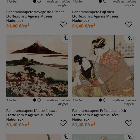
1 Farbe
maßgeschneidert
1 Farbe
maßgeschneidert
möglich
möglich
Panoramatapete Voyage de l'Empereur
Panoramatapete Fuji Bleu
Etoffe.com x Agence Musées
Etoffe.com x Agence Musées
Nationaux
Nationaux
2
2
81,40 €/m
81,40 €/m
1 Farbe
maßgeschneidert
1 Farbe
maßgeschneidert
möglich
möglich
Panoramatapete L'aube à Isawa
Panoramatapete Prélude au désir
Etoffe.com x Agence Musées
Etoffe.com x Agence Musées
Nationaux
Nationaux
2
2
81,40 €/m
81,40 €/m