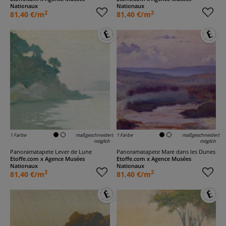
Nationaux
Nationaux
2
2
81,40 €/m
81,40 €/m
1 Farbe
maßgeschneidert
1 Farbe
maßgeschneidert
möglich
möglich
Panoramatapete Lever de Lune
Panoramatapete Mare dans les Dunes
Etoffe.com x Agence Musées
Etoffe.com x Agence Musées
Nationaux
Nationaux
2
2
81,40 €/m
81,40 €/m