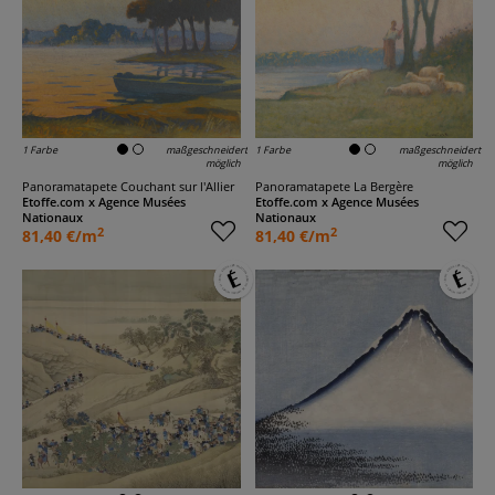
1 Farbe
maßgeschneidert
1 Farbe
maßgeschneidert
möglich
möglich
Panoramatapete Couchant sur l'Allier
Panoramatapete La Bergère
Etoffe.com x Agence Musées
Etoffe.com x Agence Musées
Nationaux
Nationaux
2
2
81,40 €/m
81,40 €/m