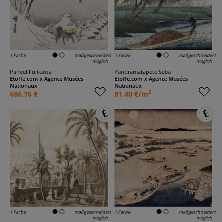
1 Farbe
maßgeschneidert
1 Farbe
maßgeschneidert
möglich
möglich
Paneel Fujikawa
Panoramatapete Seba
Etoffe.com x Agence Musées
Etoffe.com x Agence Musées
Nationaux
Nationaux
2
686,76 €
81,40 €/m
1 Farbe
maßgeschneidert
1 Farbe
maßgeschneidert
möglich
möglich