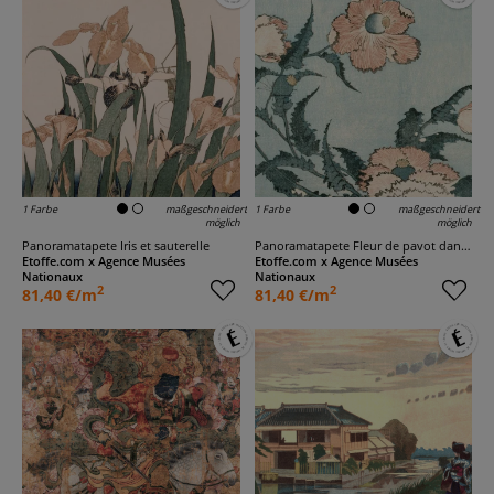
1 Farbe
maßgeschneidert
1 Farbe
maßgeschneidert
möglich
möglich
Panoramatapete Iris et sauterelle
Panoramatapete Fleur de pavot dans la brise
Etoffe.com x Agence Musées
Etoffe.com x Agence Musées
Nationaux
Nationaux
2
2
81,40 €/m
81,40 €/m