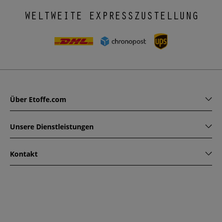
WELTWEITE EXPRESSZUSTELLUNG
Über Etoffe.com
Unsere Dienstleistungen
Kontakt
www.etoffe.com - Copyright © 2026
Alle Rechte vorbehalten
14 rue Hugede, 94340 JOINVILLE-LE-PONT, France
Diese Seite ist durch reCAPTCHA geschützt. Es gelten die