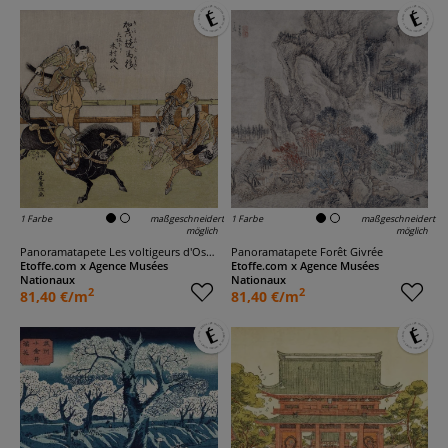
1 Farbe
maßgeschneidert
1 Farbe
maßgeschneidert
möglich
möglich
Panoramatapete Les voltigeurs d'Osaka
Panoramatapete Forêt Givrée
Etoffe.com x Agence Musées
Etoffe.com x Agence Musées
Nationaux
Nationaux
2
2
81,40 €/m
81,40 €/m