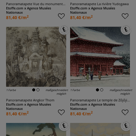
Panoramatapete Vue du monument de Peunom
Panoramatapete La rivière Yudogawa
Etoffe.com x Agence Musées
Etoffe.com x Agence Musées
Nationaux
Nationaux
2
2
81,40 €/m
81,40 €/m
1 Farbe
maßgeschneidert
1 Farbe
maßgeschneidert
möglich
möglich
Panoramatapete Angkor Thom
Panoramatapete Le temple de Zôjôji sous la neige
Etoffe.com x Agence Musées
Etoffe.com x Agence Musées
Nationaux
Nationaux
2
2
81,40 €/m
81,40 €/m