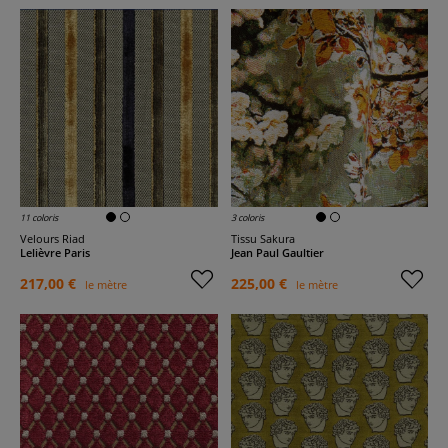
11 coloris
3 coloris
Velours Riad
Tissu Sakura
Lelièvre Paris
Jean Paul Gaultier
217,00 €
225,00 €
le mètre
le mètre