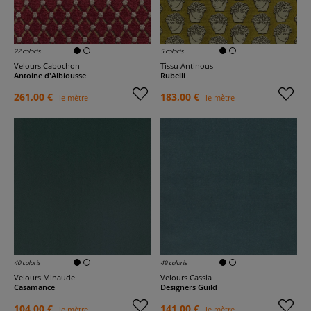
22 coloris
5 coloris
Velours Cabochon
Tissu Antinous
Antoine d'Albiousse
Rubelli
261,00 €
183,00 €
le mètre
le mètre
40 coloris
49 coloris
Velours Minaude
Velours Cassia
Casamance
Designers Guild
104,00 €
141,00 €
le mètre
le mètre