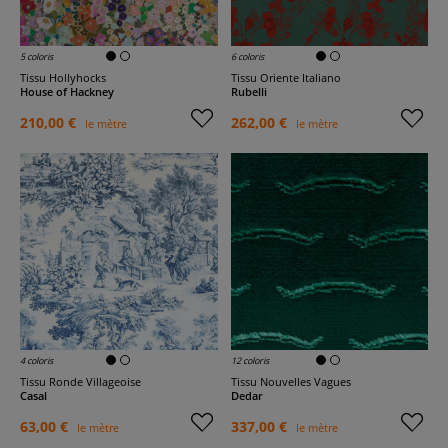
5 coloris
6 coloris
Tissu Hollyhocks
Tissu Oriente Italiano
House of Hackney
Rubelli
210,00 €
262,00 €
le mètre
le mètre
4 coloris
12 coloris
Tissu Ronde Villageoise
Tissu Nouvelles Vagues
Casal
Dedar
63,00 €
337,00 €
le mètre
le mètre