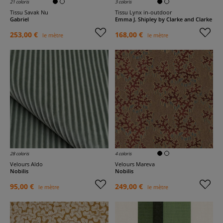
21 coloris
3 coloris
Tissu Savak Nu
Tissu Lynx in-outdoor
Gabriel
Emma J. Shipley by Clarke and Clarke
253,00 €
168,00 €
le mètre
le mètre
28 coloris
4 coloris
Velours Aldo
Velours Mareva
Nobilis
Nobilis
95,00 €
249,00 €
le mètre
le mètre