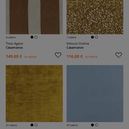
4 coloris
7 coloris
Tissu Agave
Velours Ocema
Casamance
Casamance
149,00 €
116,00 €
le mètre
le mètre
21 coloris
47 coloris