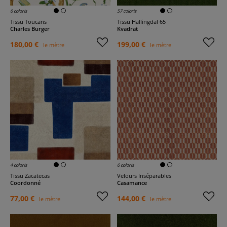
6 coloris
57 coloris
Tissu Toucans
Tissu Hallingdal 65
Charles Burger
Kvadrat
180,00 €
199,00 €
le mètre
le mètre
4 coloris
6 coloris
Tissu Zacatecas
Velours Inséparables
Coordonné
Casamance
77,00 €
144,00 €
le mètre
le mètre