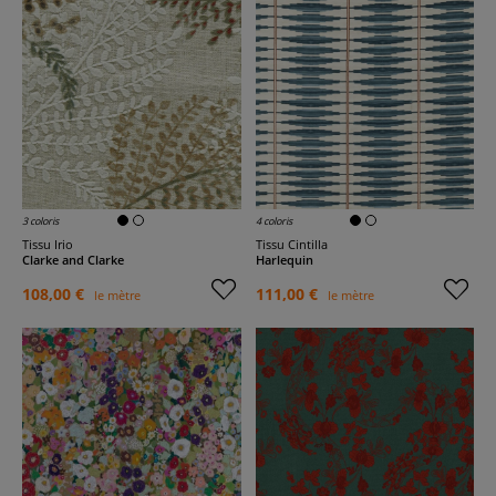
3 coloris
4 coloris
Tissu Irio
Tissu Cintilla
Clarke and Clarke
Harlequin
108,00 €
111,00 €
le mètre
le mètre