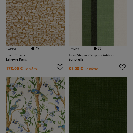
5 coloris
3 coloris
Tissu Coraux
Tissu Stripes Canyon Outdoor
Lelièvre Paris
Sunbrella
173,00 €
81,00 €
le mètre
le mètre