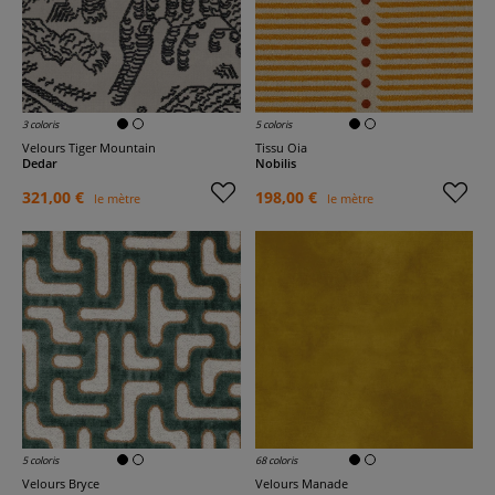
3 coloris
5 coloris
Velours Tiger Mountain
Tissu Oia
Dedar
Nobilis
321,00 €
198,00 €
le mètre
le mètre
5 coloris
68 coloris
Velours Bryce
Velours Manade