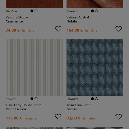
26 coloris
25 coloris
Velours Utopie
Velours Austral
Casamance
Nobilis
74,00 €
164,00 €
le mètre
le mètre
3 coloris
30 coloris
Tissu Ferry House Stripe
Tissu Cura Loop
Ralph Lauren
Gabriel
178,00 €
93,00 €
le mètre
le mètre