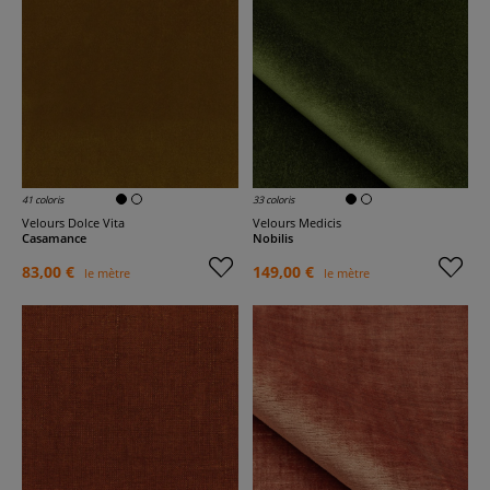
41 coloris
33 coloris
Velours Dolce Vita
Velours Medicis
Casamance
Nobilis
83,00 €
149,00 €
le mètre
le mètre