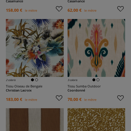
Casamance
Casamance
158,00 €
62,00 €
le mètre
le mètre
2 coloris
3 coloris
Tissu Oiseau de Bengale
Tissu Sumba Outdoor
Christian Lacroix
Coordonné
183,00 €
70,00 €
le mètre
le mètre