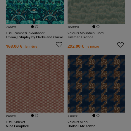
3 coloris
10 coloris
Tissu Zambezi in-outdoor
Velours Mountain Lines
Emma J. Shipley by Clarke and Clarke
Zimmer + Rohde
168,00 €
292,00 €
le mètre
le mètre
9 coloris
4 coloris
Tissu Snicket
Velours Minni
Nina Campbell
Hodsoll Mc Kenzie