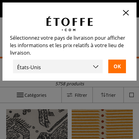
10€ de remise sur votre prochaine commande en vous
inscrivant à notre newsletter
Sélectionnez votre pays de livraison pour afficher
les informations et les prix relatifs à votre lieu de
livraison.
Accueil
>
Tissu ameublement
Tissu ameublement
5758 produits
Catégories
Filtrer
Trier