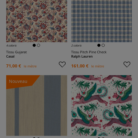
4 coloris
2 coloris
Tissu Gujarat
Tissu Pitch Pine Check
Casal
Ralph Lauren
71,00 €
161,00 €
le mètre
le mètre
Nouveau