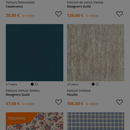
Velours Demoiselle
Velours de coton Varese
Casamance
Designers Guild
78,00 €
126,00 €
le mètre
le mètre
67 coloris
37 coloris
Velours Velluto Stretto
Velours Indiana
Designers Guild
Houlès
67,00 €
106,00 €
le mètre
le mètre
Nouveau