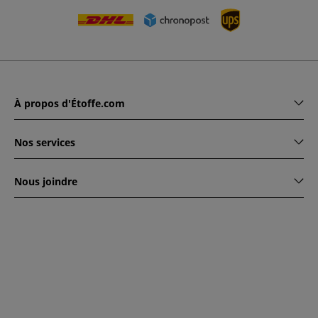
À propos d'Étoffe.com
Nos services
Nous joindre
www.etoffe.com - Copyright © 2026
Tous droits réservés
14
rue Hugede, 94340 JOINVILLE-LE-PONT, France
Ce site est protégé par reCAPTCHA. Les règles de
confidentialité et conditions d'utilisation de Google
s'appliquent.