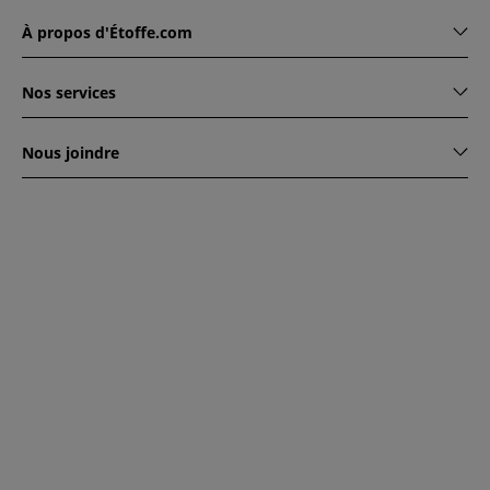
À propos d'Étoffe.com
Nos services
Nous joindre
www.etoffe.com - Copyright © 2026
Tous droits réservés
14
rue Hugede, 94340 JOINVILLE-LE-PONT, France
Ce site est protégé par reCAPTCHA. Les règles de
confidentialité et conditions d'utilisation de Google
s'appliquent.