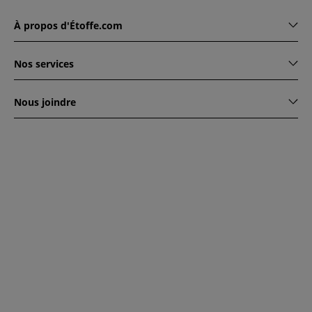
À propos d'Étoffe.com
Nos services
Nous joindre
www.etoffe.com - Copyright © 2026
Tous droits réservés
14
rue Hugede, 94340 JOINVILLE-LE-PONT, France
Ce site est protégé par reCAPTCHA. Les règles de
confidentialité et conditions d'utilisation de Google
s'appliquent.