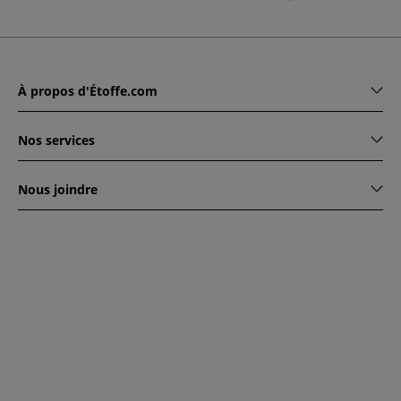
À propos d'Étoffe.com
Nos services
Nous joindre
www.etoffe.com - Copyright © 2026
Tous droits réservés
14
rue Hugede, 94340 JOINVILLE-LE-PONT, France
Ce site est protégé par reCAPTCHA. Les règles de
confidentialité et conditions d'utilisation de Google
s'appliquent.