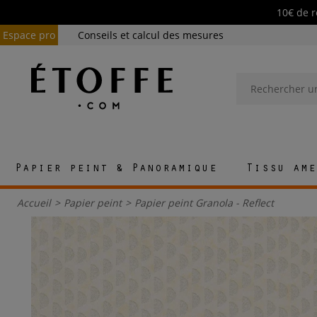
10€ de r
Espace pro
Conseils et calcul des mesures
Papier peint & Panoramique
Tissu ame
Accueil
>
Papier peint
>
Papier peint Granola - Reflect