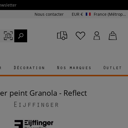
ewsletter
Nous contacter
EUR €
France (Métropolitaine et Corse)
r
Décoration
Nos marques
Outlet
ier peint Granola - Reflect
Eijffinger