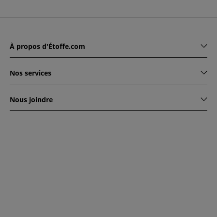
À propos d'Étoffe.com
Nos services
Nous joindre
www.etoffe.com - Copyright © 2026
Tous droits réservés
14
rue Hugede, 94340 JOINVILLE-LE-PONT, France
Ce site est protégé par reCAPTCHA. Les règles de
confidentialité et conditions d'utilisation de Google
s'appliquent.