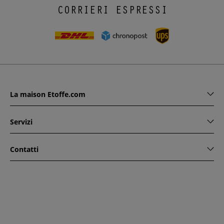
CORRIERI ESPRESSI
La maison Etoffe.com
Servizi
Contatti
www.etoffe.com - Copyright © 2026
Tutti i diritti riservati
14
rue Hugede, 94340 JOINVILLE-LE-PONT, France
Questo sito è protetto da reCAPTCHA. Si applicano le regole
di riservatezza e le condizioni di utilizzo di Google.