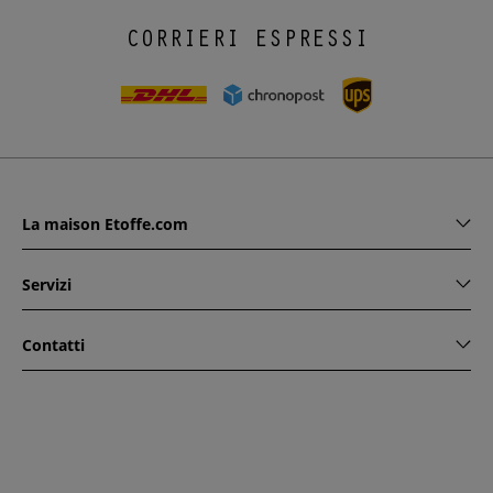
CORRIERI ESPRESSI
La maison Etoffe.com
Servizi
Contatti
www.etoffe.com - Copyright © 2026
Tutti i diritti riservati
14
rue Hugede, 94340 JOINVILLE-LE-PONT, France
Questo sito è protetto da reCAPTCHA. Si applicano le regole