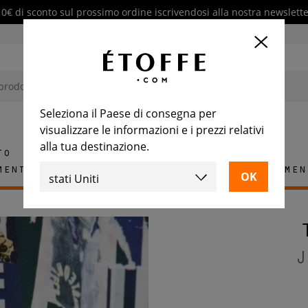
10€ di sconto sul prossimo ordine iscrivendosi alla nostra newslette
Seleziona il Paese di consegna per
visualizzare le informazioni e i prezzi relativi
alla tua destinazione.
to
mento
Tappeti
Piastrelle
Arredamen
J