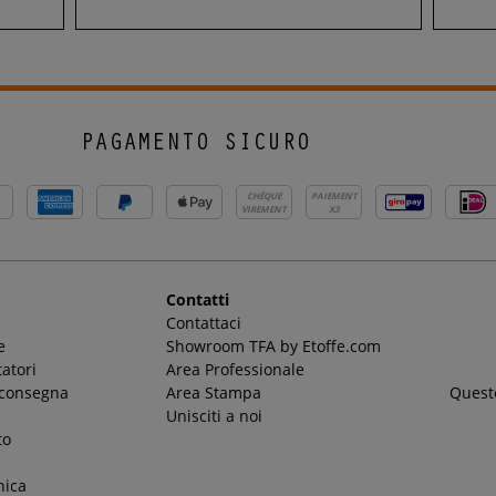
PAGAMENTO SICURO
CHÈQUE
PAIEMENT
VIREMENT
X3
Contatti
Contattaci
e
Showroom TFA by Etoffe.com
atori
Area Professionale
 consegna
Area Stampa
Questo
Unisciti a noi
to
nica