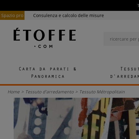
Spazio pro
Consulenza e calcolo delle misure
Carta da parati &
Tessu
Panoramica
d'arreda
Home
>
Tessuto d'arredamento
>
Tessuto Métropolitain