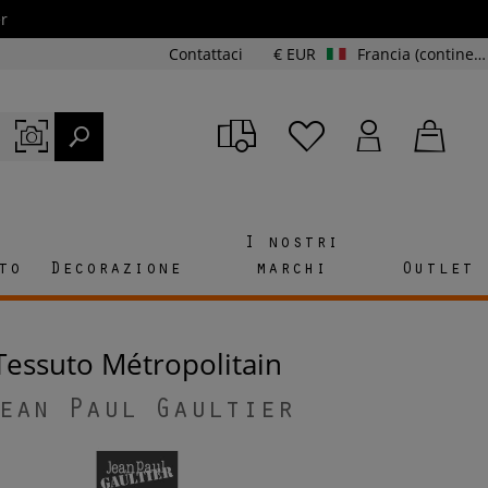
r
Contattaci
€ EUR
Francia (continente e Corsica)
I nostri
to
Decorazione
marchi
Outlet
Tessuto Métropolitain
ean Paul Gaultier