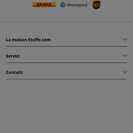
La maison Etoffe.com
Servizi
Contatti
www.etoffe.com - Copyright © 2026
Tutti i diritti riservati
14
rue Hugede, 94340 JOINVILLE-LE-PONT, France
Questo sito è protetto da reCAPTCHA. Si applicano le regole
di riservatezza e le condizioni di utilizzo di Google.