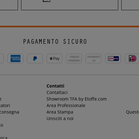
PAGAMENTO SICURO
CHÈQUE
PAIEMENT
VIREMENT
X3
Contatti
Contattaci
e
Showroom TFA by Etoffe.com
atori
Area Professionale
 consegna
Area Stampa
Questo
Unisciti a noi
to
nica