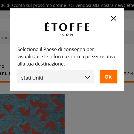
10€ di sconto sul prossimo ordine iscrivendosi alla nostra newslette
Seleziona il Paese di consegna per
visualizzare le informazioni e i prezzi relativi
alla tua destinazione.
to
mento
Tappeti
Piastrelle
Arredamen