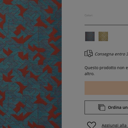
Colori
Consegna entro
3
Questo prodotto non es
altro.
Ordina un
Aggiungi alla