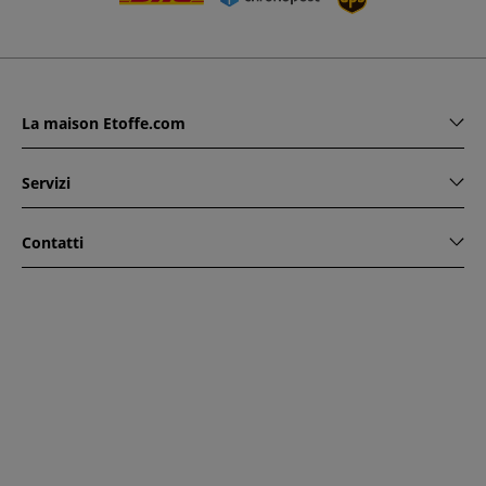
La maison Etoffe.com
Servizi
Contatti
www.etoffe.com - Copyright © 2026
Tutti i diritti riservati
14
rue Hugede, 94340 JOINVILLE-LE-PONT, France
Questo sito è protetto da reCAPTCHA. Si applicano le regole
di riservatezza e le condizioni di utilizzo di Google.