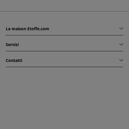
La maison Etoffe.com
Servizi
Contatti
www.etoffe.com - Copyright © 2026
Tutti i diritti riservati
14
rue Hugede, 94340 JOINVILLE-LE-PONT, France
Questo sito è protetto da reCAPTCHA. Si applicano le regole
di riservatezza e le condizioni di utilizzo di Google.