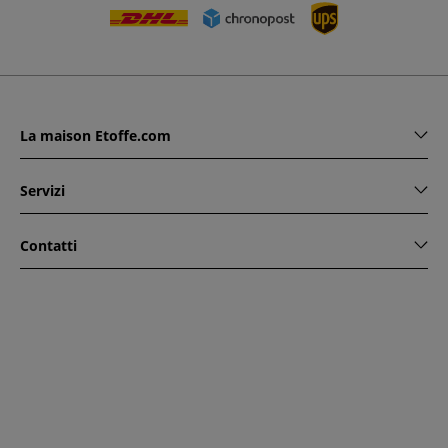
La maison Etoffe.com
Servizi
Contatti
www.etoffe.com - Copyright © 2026
Tutti i diritti riservati
14
rue Hugede, 94340 JOINVILLE-LE-PONT, France
Questo sito è protetto da reCAPTCHA. Si applicano le regole
di riservatezza e le condizioni di utilizzo di Google.