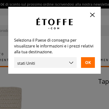
10€ di sconto sul prossimo ordine iscrivendosi alla nostra newslette
Seleziona il Paese di consegna per
visualizzare le informazioni e i prezzi relativi
alla tua destinazione.
to
mento
Tappeti
Piastrelle
Arredamen
Ta