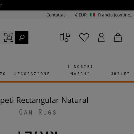
r
Contattaci
€ EUR
Francia (continente e Corsica)
I nostri
to
Decorazione
marchi
Outlet
ppeti Rectangular Natural
Gan Rugs