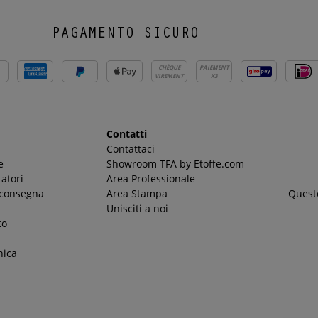
PAGAMENTO SICURO
CHÈQUE
PAIEMENT
VIREMENT
X3
Contatti
Contattaci
e
Showroom TFA by Etoffe.com
atori
Area Professionale
 consegna
Area Stampa
Questo
Unisciti a noi
to
nica