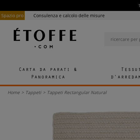
Spazio pro
Consulenza e calcolo delle misure
Carta da parati &
Tessu
Panoramica
d'arreda
Home
>
Tappeti
>
Tappeti Rectangular Natural