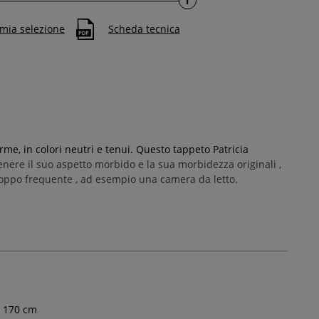
i
 mia selezione
Scheda tecnica
me, in colori neutri e tenui. Questo tappeto Patricia
nere il suo aspetto morbido e la sua morbidezza originali
,
troppo frequente
, ad esempio una camera da letto.
170
cm