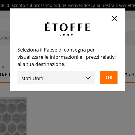
10€ di sconto sul prossimo ordine iscrivendosi alla nostra newslette
Seleziona il Paese di consegna per
visualizzare le informazioni e i prezzi relativi
alla tua destinazione.
to
mento
Tappeti
Piastrelle
Arredamen